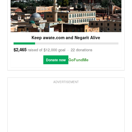
Keep awate.com and Negarit Alive
$2,465
raised of $12,000 goal
·
22 donations
GoFundMe
Donate now
ADVERTISEMENT