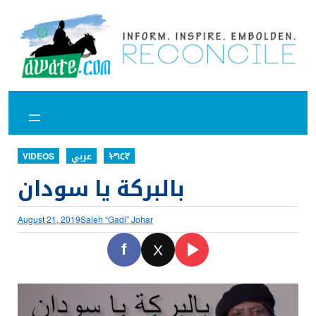
Skip
to
content
VIDEOS
عربي
ትግርኛ
بالبركة يا سودان
August 21, 2019
Saleh “Gadi” Johar
f
X