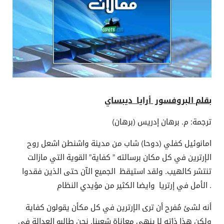
بقلم
البروفسور
أرايا ديبساي
ترجمة: م. برهان إدريس (برهان)
امانوئيل كفلي (دوحا) شاب من مدينة واشنطن اشعل روح
الإرترين في كل مكان برسالته ” كفاية” القوية التي مازالت
تنتشر كالهيب. ولقد استيقظ الجميع الآن حتى الذين فقدوا
الأمل في إرتريا وايضا الكثير من مؤيدي النظام .
أنه لشئ مُفرح أن ترى الإرترين في كل مكأن يقولون كفاية
ولكن هذا ذاته لا ينهي معاناة شعبنا. نحن طالبو العدالة في