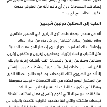
إعداد تلك المسودات دون أي تأخير لأنه من المتوقع حدوث
تغيير النظام في اي وقت.
الحاجة إلى الممثلين دوليين شرعيين
أنه من مصدر البهجة عندما ترى الإرترين في المهجر منظمين
وهم ينقلون رسائل “كفاية” إلى كل جزء من اجزاء العالم
وإضافة لذلك أنه أمر مشجع أن ترى إذدهار المجتمعات المدنية
مثل الشباب و نساء إرتريات ومحاميين إرتريين و مثقفين إرترين
وفنانين ومطربين إرترين وتجمعات اثنية لأقليات إرترية واولئك
الذين اسسوا إتحادات إقليمية و دينية ونشطاء حقوق الإنسأن.
إلا أنه من الضروري لتلك التجمعات- بما فيه طالبو العدالة الذين
من المحتمل ليسو اعضاء في تلك التجمعات – توحيد صفوفها
وهذا لكي تكون فعالة لإحداث تغيير إيجابي في البلاد.
مانفتقده هو هيئة التي تقوم بتنسيق فعال لمختلف أنشطة
تجمعات متشتتة والتي لها صلاحية قانونية لتتحدث بالنيابة عن
إرتريوالمهجر وبصوت واحد. إن هذا ضروري خاصة إذا أردنا القيام