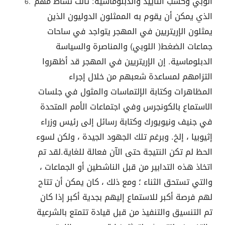
الوبي وكسب التأييد والدبلوماسية: ثالث نشاط مهم
الذي يمكن أن يقوم به الممثلون الدوليون الذين
يمثلون الإريتريين في المهجر يتواجد في ساحات
جماعات الضغط( اللوبي) والمناصرة والسياسة
الدبلوماسية. إن الإريتريين في المهجر قد أظهروا
التزامهم لمساعدة شعبهم من خلال إجراء
المظاهرات وكتابة الإلتماسات والمثول في جلسات
الاستماع بالكونجرس وفي اجتماعات الأمم المتحدة
في جنيف ونيويورك وكتابة رسائل إلى رئيس وزراء
إثيوبيا ، إلخ. وبرغم تلك الجهود الجيدة ، ولكن لسوء
الحظ لم تكن النتيجة حتى الآن فعالة للغاية.لقد تم
اتخاذ هذه التدابير من قبل الناشطين أو الجماعات ،
والتي تستحق الثناء ؛ ومع ذلك ، كان يمكن أن تتاح
لهم فرصة أكبر للاستماع إليهم بجدية أكبر إذا كان
تم التنسيق والتنفيذ من قبل قيادة تتمتع بالشرعية