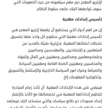
لإرتريو المهجر دور مهم سيلعبونه من حيث الصعوبات التي
سوف تواجهها البلاد مابعد سقوط النظام.
تأسيس إتحادات مهنية
إن من اهم أدوار التي يستطيع أن يلعبها إرتريو المهجر هي
تأسيس إتحادات مهنية التي ستقوم كل واحد منها بتنسيق
نشطات اعضائها المهنية. فـإرترية مليئة بالعديد من
المتعلمين و إقتصاديين ,والمهندسين ومحاميين
وعلماءومعلمين وصحافيين ومهنيين في المال والبنوك
والمحاسبين ومهنيين الصحة العامة ومهنيين السياحة
والضيافة وخبراء امور السياسة الخارجية والإستثمار والتسويق
وتكنولجيا المعلومات إلخ.
فينبغي على هذه الإتحادات المهنية أن تأخذ زمام المبادرة
لتنظيم إتحاداتها المهنية في تخصصاتها مع الأخذ بالإعتبار
إعداد مسودات ذو طابع سياسات والتي ستساعد البلد فيمابعد
تغيير النظام المستبد . ولديّ إيمان بأنه من الأفضل التبكير في