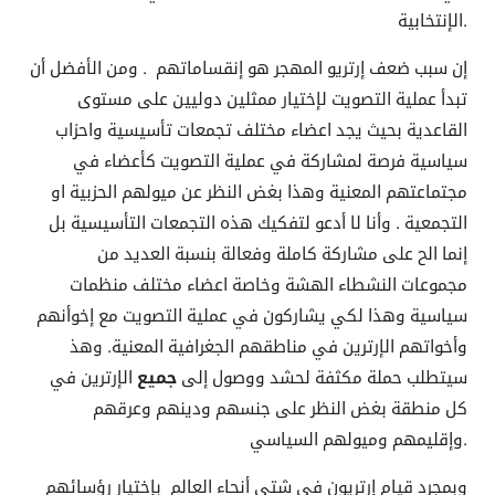
الإنتخابية.
إن سبب ضعف إرتريو المهجر هو إنقساماتهم . ومن الأفضل أن
تبدأ عملية التصويت لإختيار ممثلين دوليين على مستوى
القاعدية بحيث يجد اعضاء مختلف تجمعات تأسيسية واحزاب
سياسية فرصة لمشاركة في عملية التصويت كأعضاء في
مجتماعتهم المعنية وهذا بغض النظر عن ميولهم الحزبية او
التجمعية . وأنا لا أدعو لتفكيك هذه التجمعات التأسيسية بل
إنما الح على مشاركة كاملة وفعالة بنسبة العديد من
مجموعات النشطاء الهشة وخاصة اعضاء مختلف منظمات
سياسية وهذا لكي يشاركون في عملية التصويت مع إخوأنهم
وأخواتهم الإرترين في مناطقهم الجغرافية المعنية. وهذ
سيتطلب حملة مكثفة لحشد ووصول إلى
جميع
الإرترين في
كل منطقة بغض النظر على جنسهم ودينهم وعرقهم
وإقليمهم وميولهم السياسي.
وبمجرد قيام إرتريون في شتى أنحاء العالم بإختيار رؤسائهم