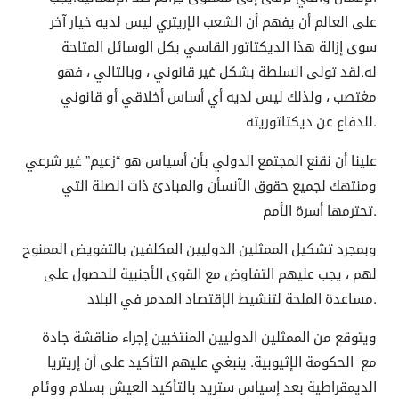
على العالم أن يفهم أن الشعب الإريتري ليس لديه خيار آخر
سوى إزالة هذا الديكتاتور القاسي بكل الوسائل المتاحة
له.لقد تولى السلطة بشكل غير قانوني ، وبالتالي ، فهو
مغتصب ، ولذلك ليس لديه أي أساس أخلاقي أو قانوني
للدفاع عن ديكتاتوريته.
علينا أن نقنع المجتمع الدولي بأن أسياس هو “زعيم” غير شرعي
ومنتهك لجميع حقوق الآنسأن والمبادئ ذات الصلة التي
تحترمها أسرة الأمم.
وبمجرد تشكيل الممثلين الدوليين المكلفين بالتفويض الممنوح
لهم ، يجب عليهم التفاوض مع القوى الأجنبية للحصول على
مساعدة الملحة لتنشيط الإقتصاد المدمر في البلاد.
ويتوقع من الممثلين الدوليين المنتخبين إجراء مناقشة جادة
مع الحكومة الإثيوبية. ينبغي عليهم التأكيد على أن إريتريا
الديمقراطية بعد إسياس ستريد بالتأكيد العيش بسلام ووئام