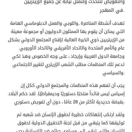
والتفويض لتتحدث ولتمثل نيابة عن جميع الإريتريين
في المهجر.
تهدف أنشطة المناصرة ,واللوبي والعمل الدبلوماسي الهامة
التي يمكن أن يقوم بها الممثلون الدوليون أو مجموعة معينة
من الإريتريين ذوي الخبرة العالية لإقناع المجتمع الدولي بشكل
عام والأمم المتحدة والاتحاد الأفريقي والاتحاد الأوروبي
وجامعة الدول العربية وإيجاد ، على وجه الخصوص وهذ لكي
تدعم تلك المنظمات مطلب الشعب الإريتري لتغيير الاجتماعي
والسياسي.
يجب أن تفهم هذه المنظمات والمجتمع الدولي ككل إن
إسياس ليس قائداً منتخبًا دستوريًا وديمقراطيًا. لقد حكم البلاد
بقبضة حديدية لأكثر من 28 عامًا ، دون أي تفويض دستوري.
ولقد ارتكب إنتهاكات خطيرة لحقوق الإنسان ضد شعبه تم
توثيقها كما ينبغي من قبل لجنة التحقيق الدولية لحقوق
الإنسان والتي ترقى إلى مستوى جرائم ضد الإنسانية.يجب