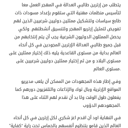
يتطلب من إرترين طالبي العدالة في المهجر العمل معا
لتأسيس منظمات مهنية التي ستقوم بإعداد مسودات ذات
طابع سياسات ولتشكيل ممثلين دوليين شرعيين الذين لهم
تفويض لتمثيل إرتريو المهجر ولتنسيق أنشطتهم. ولكي
يحصل الممثلون الدوليون الشرعية يجب أن يتم إنتخابهم من
قبل جميع طالبي العدالة الإرترين المجودين في كل أنحاء
العالم بداية من مستوى القاعدية يليه ذلك إختيار ممثلين على
مستوى البلاد و من ثم إختيار ممثلين دوليين شرعيين على
مستوى العالم.
وفي إطار هذه المجهودات من الممكن أن يلعب مديريو
المواقع الإرترية وبال توك والإذاعات والتلفزيون دورهم كما
يفعلون طول الوقت ولا بد أن نقدم لهم الثناء على هذا
المجهودهم الدؤوب.
في النهاية اود أن اقدم اعز شكري لكل إرترين في كل أنحاء
العالم الذين قامو بتنظيم أنفسهم بالحماس تحت راية “كفاية”