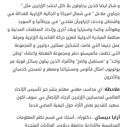
و شكر ايضا للذين يحاولون بلا كلل لحشد الإرترين مثل ”
حزباوي ملاعل ” في شمال امريكا و الجالية الإرترية للعدالة في
واشنطن وحدنت ارتراويأن نفتحي” في بريطأنيا و السويد
وهولأند وكندا واسترليا وبلاد أخرى وإتحاد المنظمات المدنية و
منظمة المبادرة الدولية لتعزيز حركة القاعدية الإرترية وفرقة
عمل جنيفا التي قامت لتشكيل ممثلين دوليين و المجموعة
التى تظمت مأنفيستو دنفر ومجموعة النهضة واعضاء “وطن
واحد” و “مستقبل واضح” والأفراد الذين يبثون رسائل قوية عبر
يوتويوب امثال فأنوس ومستياتنا وممهر و تمسجن كحساي
والأخرون
ملاحظة
: اي محاسب مهني مهتم بنشر خبر تأسيس الإتحاد
العالمي لمحسابين الإرترين الرجاء الإتصال بي. سوف اكون
سعيد لتقديم بعض الأراء حول كيفية المضي قدما.
أرايا ديبساي
، دكتوراه ، أستاذ في قسم نظم المعلومات
المحاسبية والإدارية بجامعة ديلاوير. الولايات المتحدة