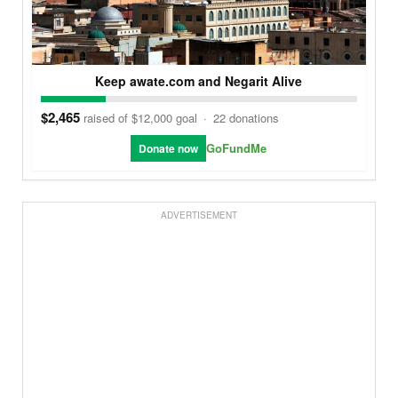
Keep awate.com and Negarit Alive
$2,465
raised of $12,000 goal
·
22 donations
GoFundMe
Donate now
ADVERTISEMENT