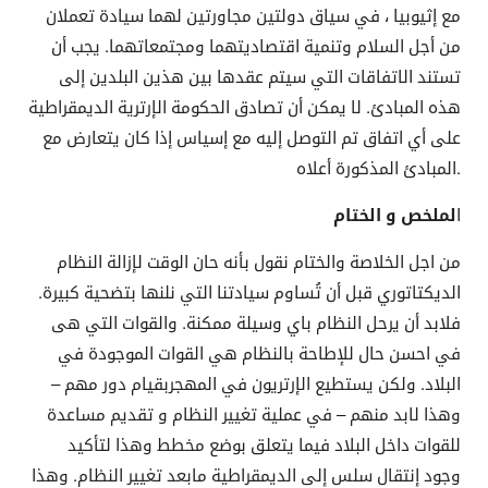
مع إثيوبيا ، في سياق دولتين مجاورتين لهما سيادة تعملان
من أجل السلام وتنمية اقتصاديتهما ومجتمعاتهما. يجب أن
تستند الاتفاقات التي سيتم عقدها بين هذين البلدين إلى
هذه المبادئ. لا يمكن أن تصادق الحكومة الإرترية الديمقراطية
على أي اتفاق تم التوصل إليه مع إسياس إذا كان يتعارض مع
المبادئ المذكورة أعلاه.
ا
لملخص و الختام
من اجل الخلاصة والختام نقول بأنه حان الوقت لإزالة النظام
الديكتاتوري قبل أن تُساوم سيادتنا التي نلنها بتضحية كبيرة.
فلابد أن يرحل النظام باي وسيلة ممكنة. والقوات التي هى
في احسن حال للإطاحة بالنظام هي القوات الموجودة في
البلاد. ولكن يستطيع الإرتريون في المهجربقيام دور مهم –
وهذا لابد منهم – في عملية تغيير النظام و تقديم مساعدة
للقوات داخل البلاد فيما يتعلق بوضع مخطط وهذا لتأكيد
وجود إنتقال سلس إلى الديمقراطية مابعد تغيير النظام. وهذا