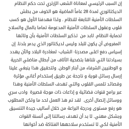
إن السبب الرئيسي لمعاناة الشعب الإرتري تحت حكم النظام
الديكتاتوري لمدة 28 عاماً الماضية هو الخوف من بطش
السلطات الأمنية التابعة للنظام . ولذا فهدفنا الأول هو كسب
قلوب وعقول السلطات الأمنية المدعومة تماما بالمال والسلاح
لحماية النظام. لابد من تذكير السلطات الأمنية بأن ولائها
المفروض أن يكون للبلد وليس لديكتاتور الذي يدمر بلدنا. إن
إسياس دفع اغلى مصدرنا- الشباب- لمغادرة البلاد والآن يهدد
بسيادتنا التي نلناها بتضحية الاَلاف من أبطال مناضلي الحرية
و الوطنيين الشرفاء من أبنار الوطن. ولتحقيق هذا ينبغي علينا
إرسال رسائل قوية و ناجحة عن طريق إستخدام أغاني مؤثرة
وقصائد تلمس القلوب والتي تهدف السلطات الأمنية وهذا
عبر برامج قنوات فضائية و إذاعات ذات موجة قصيرة وادب سري
ووسائل إتصال أخرى. لقد تم هذ العمل لحد ما ولكن المطلوب
هو رفع مستوى ودرجة البراعة من خلال أساليب جيدة التنسيق
وبشكل مهني. لا بد أن تهدف رسالتنا إلى أنسنة القوات
الأمنية لكي لا تستخدم سلاحهها الفتاكة ضد أخوانها