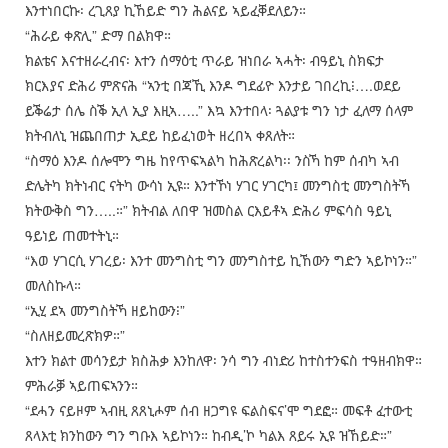
እንተነበርኩ፡ ረጊጸያ ኪኸይድ ግን ሕልናይ ኣይፈቐደለይን።
“ሕራይ ቀጽሊ” ድማ በልክዋ።
ክልቴና እናተዘራረብና፡ እተን ሰማዕቲ ጥራይ ዝነበራ ኣሓት፡ ብዓይኒ ስክፍታ
ክርእያና ድሕሪ ምጽናሕ “ኣንቲ በጃኺ እንዶ ግደፊዮ እንታይ ገበረኪ፧….ወደይ
ይቕሬታ ሰሌ ስቕ ኢላ ኢያ እዚኣ…..” እኳ እንተበላ፡ ጓልያቱ ግን ነታ ፈለማ ሰላም
ክትብለኒ ዝጨበጠታ ኢደይ ከይፈነወት ዘረበኣ ቀጸለት።
“ስማዕ እንዶ ሰሎሞን ግዜ ከየጥፍኣልካ ከሕጽረልካ፡፡ ንስኻ ከም ሰብካ ኣብ
ድሌትካ ክትነብር ናትካ ውሳነ ኢዩ። እንተኾነ ሃገር ሃገርካ፤ መንግስቲ መንግስትኻ
ክትውቅስ ግን…..።” ክትብል ለበዋ ዝመስል ርእይቶኣ ድሕሪ ምፍሳስ ዓይኒ
ዓይነይ ጠመተትኒ።
“እወ ሃገርሲ ሃገረይ፡ እንተ መንግስቲ ግን መንግስተይ ኪኸውን ግድን ኣይኮነን።”
መለስኩላ።
“ኢሂ ደኣ መንግስትኻ ዘይከውን፧”
“ስለዘይመረጽክዎ።”
እተን ክልተ መሳንይታ ክስሕቃ እንከለዋ፡ ንሳ ግን ብነድሪ ከተስተንፍስ ተዓዘብክዋ።
ምሕራቓ ኣይጠፍኣንን።
“ደሓን ናይዞም ኣብዚ ጸጸኒሖም ሰብ ዘጋግዩ ፍልስፍና’ሞ ግደፎ። መፍቶ ፈተውቲ
ጸላእቲ ክንከውን ግን ግቡእ ኣይኮነን። ከብዲ’ኮ ካልእ ጸይሩ ኢዩ ዝኸይድ።”