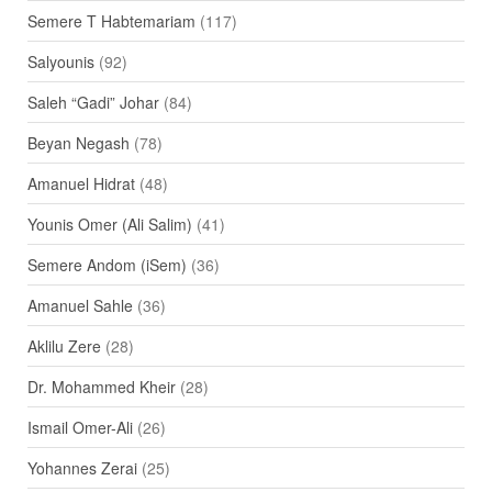
Semere T Habtemariam
(117)
Salyounis
(92)
Saleh “Gadi” Johar
(84)
Beyan Negash
(78)
Amanuel Hidrat
(48)
Younis Omer (Ali Salim)
(41)
Semere Andom (iSem)
(36)
Amanuel Sahle
(36)
Aklilu Zere
(28)
Dr. Mohammed Kheir
(28)
Ismail Omer-Ali
(26)
Yohannes Zerai
(25)