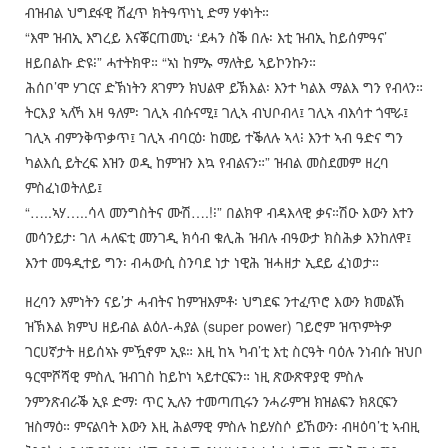
ብዝብል ህግደፋዊ ሸፈጥ ክትዓጥነኒ ድማ ሃቀነት።
“እሞ ዝብኢ እግረይ እናቖርጠመኒ፡ ‘ደሓን ስቕ በሉ፡ እቲ ዝብኢ ከይሰምዓና’
ዘይበልኩ ድዩ፧” ሓተትክዋ። “ኣነ ከምኡ ማለትይ ኣይኮንኩን።
ሕሰቦ’ሞ ሃገርና ድኽነትን ጸገምን ክህልዋ ይኽእል፡ እንተ ካልእ ማልእ ግን የብላን።
ትርእያ ኣለኻ እዛ ዓለም፡ ገሊኣ ብሱናሚ፤ ገሊኣ ብህቦብላ፤ ገሊኣ ብእሳተ ጎሞራ፤
ገሊኣ ብምንቅጥቃጥ፤ ገሊኣ ብባርዕ፡ ከመይ ተቕለሉ ኣላ፧ እንተ ኣብ ዓድና ግን
ካልእሲ ይትረፍ እዝን ወዲ ከምዝን እኳ የብልናን።” ዝብል መስደመም ዘረባ
ምስፈነወትለይ፤
“…..ኣሃ…..ሳላ መንግስትና ሙሽ….!፧” በልክዋ ብዳእላዊ ቃና።ሽዑ እውን እተን
መሳንይታ፡ ገለ ሓለፍቲ መንገዲ ክሳብ ቁሊሕ ዝብሉ ብዓውታ ክስሕቃ እንከለዋ፤
እንተ መዓዲተይ ግን፡ ብሓውሲ ስንባደ ነታ ነዊሕ ዝሓዘታ ኢደይ ፈነወታ።
ዘረባን እምነትን ናይ’ታ ሓብትና ከምዝእምቶ፡ ህግደፍ ንተፈጥሮ እውን ክመልኽ
ዝኽእል ክምህ ዘይብል ልዕለ-ሓያል (super power) ገይሮም ዝጥምትዎ
ገርሀኛታት ዘይሰኣኑ ምዃኖም ኢዩ። እዚ ከኣ ካብ’ቲ እቲ ስርዓት ባዕሉ ንነብሱ ዝህቦ
ዓርሞሾሻዊ ምስሊ ዝብገስ ከይኮነ ኣይተርፍን። ነዚ ጽውጽዋያዊ ምስሉ
ንምንጽብራቕ ኢዩ ድማ፡ ጥር ኢሉን ተመጣጢሩን ንሓራምዝ ክዝልፍን ክጸርፍን
ዝስማዕ። ምናልባት እውን እዚ ሕልማዊ ምስሉ ከይሃስሶ ይኸውን፡ ብዛዕባ’ቲ ኣብዚ