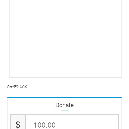
ሰሎሞን ኣበራ
Donate
$