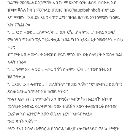
ክራማት 2006።ሓደ ኣጋምሸት ኣብ ከተማ ፍራንክፈርት፡ ሓበሻ ብብዝሒ ኣብ
ዝንቀሳቐሱሉ ከባቢ ማእከላይ መደበር ባቡር(hauptbahnhof) ብእግረይ
እናተጓዓዝኩ፡ “እዚ ደኣ እቲ ጋዜጠኛ ድዩ፧’’ ዝብል ዘረባ’ኳ እንተሰማዕኩ፡ጉዕዞይ
ኣየሰናኸልኩን።
“…..ኣንታ ሓወይ…..ስምዓኒ’ሞ….መን ኢኻ…ሰሎሞን….” ዝብል ጻውዒት
ምስሰዓበ ግን፡ስጉመይ ገቲኤ ቁሊሕ ክብል ግድን ነይሩ። እታ ዝጸወዓትኒ ሓብቲ፡
ሓንቲ
ብግምት ኣብ ሓሙሳታት እትርከብ ኮይና፡ ምስኣ ከኣ ደቂ ሰላሳታት ዝመስላ ክልተ
ኣሓት ነበራ።
“…..ሰላም እዚ ሓወይ…ሓቀይ ንስኻ ሰሎሞን ዲኻ፧…” ተወከሰትኒ እታ
ዝጸውዓትኒ።
“….እወ…እዛ ሓብተይ…” መለስኩላ። “ከመይ ኣለኻ፧” “እግዚኣብሄር ይመስገን
ጽቡቕ ኣለኹ። ንስኻትክን’ከ ከመይ ትኾና፧”
“ደሓን ኢና። ናብ’ዚ ምምጻእካ እኳ ሰሚዕና፡ ኣብ’ታ ካብ ኦፈንባኽ እትፍኖ
መስትያት እትበሃል ናይ’ቶም ዝቃወሙ ተለቪዥን እውን ቃለመጠይቕ ክትገብር
ርኢናካ። ኣብ ኢንተርነት እውን ወጺእካ ኔርካ’’ ኣስዓበትለይ።
“እወ ጽቡቕ ኣለኺ።”
“ደው ደኣ ከየብለካ እምበር ሓደ ነገር’ዶ ክዛረበካ ትፈቕደለይ፧” ዋላ’ኳ ተሃዊኸ