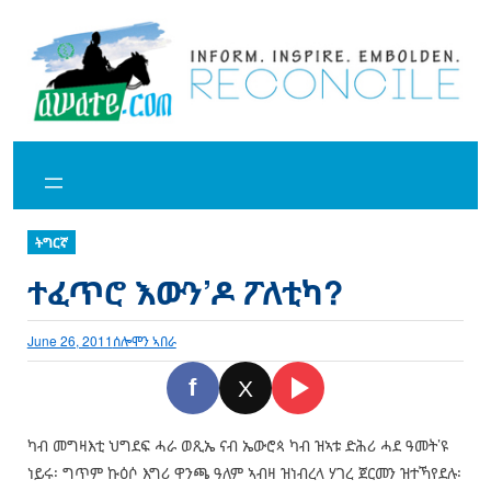
Skip
to
content
ትግርኛ
ተፈጥሮ እውን’ዶ ፖለቲካ?
June 26, 2011
ሰሎሞን ኣበራ
f
X
ካብ መግዛእቲ ህግደፍ ሓራ ወጺኤ ናብ ኤውሮጳ ካብ ዝኣቱ ድሕሪ ሓደ ዓመት’ዩ
ነይሩ፡ ግጥም ኩዕሶ እግሪ ዋንጫ ዓለም ኣብዛ ዝነብረላ ሃገረ ጀርመን ዝተኻየደሉ፡