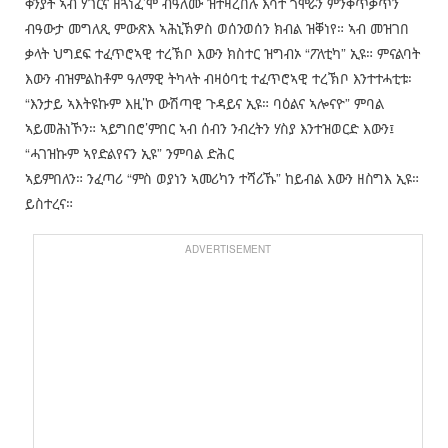
ቅንያት ኣብ ሃገርና ዘጓነፈ’ሞ ብዓለሙ ዝተዛረበሉ እሳተ ጎሞራን ምንቅጥቃጥን
ብዓውታ መግለጺ ምውጽእ ኣሕኒኽዎስ ወሰንወሰን ክብል ዝቐነየ። ኣብ መዝገበ
ቃላት ህግደፍ ተፈጥሮኣዊ ተረኽቦ እውን ክስተር ዝግብኦ “ፖለቲካ” ኢዩ። ምናልባት
እውን ብዝምልከቶም ዓለማዊ ትካላት ብዛዕባቲ ተፈጥሮኣዊ ተረኽቦ እንተተሓቲቱ፡
“እንታይ ኣእትዩኩም እዚ’ኮ ውሽጣዊ ጉዳይና ኢዩ። ባዕልና ኣሎናዮ” ምባል
ኣይመሕነኾን። ኣይግበሮ’ምበር ኣብ ሰብን ንብረትን ሃስያ እንተዝወርድ እውን፤
“ሓገዝኩም ኣየድልየናን ኢዩ” ንምባል ድሕር
ኣይምበለን። ንፈጣሪ “ምስ ወያነን ኣመሪካን ተሻሪኹ” ከይብል እውን ዘስግእ ኢዩ።
ይስተረና።
ADVERTISEMENT