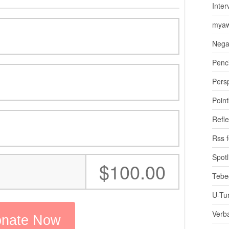
Inter
myaw
Nega
Penci
Pers
Poin
Refle
Rss 
Spotl
:
$100.00
Tebe
U-Tu
Verb