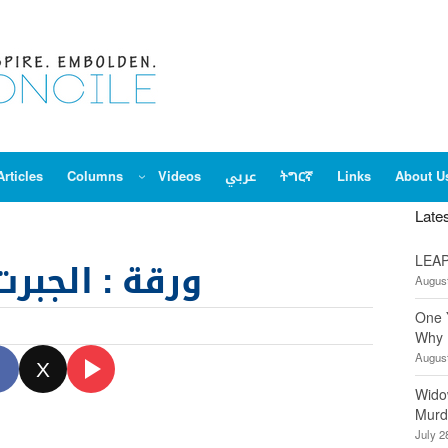
About U
Links
ትግርኛ
عربي
Videos
Columns
Articles
Late
LEAP
ورقة : الجبرت
August
One 
Why 
August
X
Wido
Murd
July 2