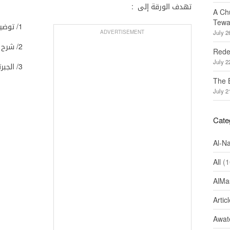
تهدف الورقة إلى :
A Ch
Tewa
1/ توضيح مفهوم الاثنية ونشوء الاثنيات وتطورها.
ADVERTISEMENT
July 2
2/ شرح أوضاع الاثنيات ومسببات بروز الصراع بينها.
Redef
July 2
3/ الجبرتي والصراع .
The 
July 2
Cate
Al-N
All
(1
AlMa
Artic
Awate