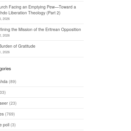
urch Facing an Emptying Pew—Toward a
hdo Liberation Theology (Part 2)
6, 2026
ining the Mission of the Eritrean Opposition
2, 2026
Burden of Gratitude
1, 2026
gories
ahda
(89)
03)
seer
(23)
les
(769)
 poll
(3)