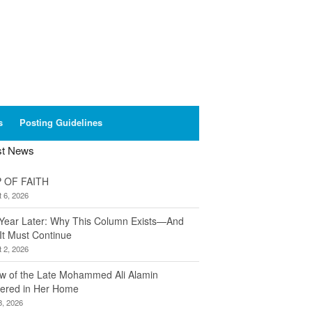
s
Posting Guidelines
st News
 OF FAITH
 6, 2026
Year Later: Why This Column Exists—And
It Must Continue
 2, 2026
w of the Late Mohammed Ali Alamin
ered in Her Home
8, 2026