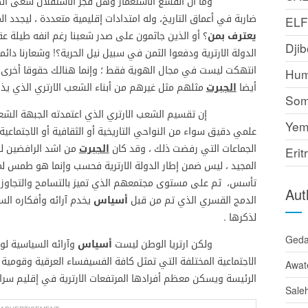
وما ان انقشع الاستعمار وهل فجر الاستقلال سعى الطا
ضاربة في أعماق التاريخ، وله امتدادات إقليمية متعددة ، ليجدد ال
EL
يعترف بمن
؟ أو الذين جاثمون على صدر شعبنا رغم انفه طيلة ع
Djib
الدولة الارترية ودفعوا الثمن في سبيل نيل الحرية؟! وشعارنا دائ
انتهكت ليست في مجال الهوية فقط ؛ وإنما هنالك حقوقا أخرى ك
Hum
أيضا
الجبرت
مثلهم مثل غيرهم من أبناء الشعب الارتري الذي يذو
Som
إن تقسيم الشعب الارتري الذي اعتمدته الجبهة الشعبية 
Yem
علمي دقيق سواء من النواحي التاريخية أو الثقافية أو الاجتماعي
الجماعات التي رفضت ذلك ، وقد كان
الجبرت
من اشد الرافضين ل
Erit
المجيد ، ليس ضمن إطار الدولة الارترية فحسب وإنما هو طمس لمب
تأسس، ثم على مستوى مجتمعهم الذي تميز بالتسامح والتجاوز وا
Aut
الدمج القسري الذي تم من قبل
أسياس
يخدم آرائه وأفكاره الس
لذكرها .
Ged
ولكن ارتريا الوطن ليست
أسياس
وآرائه السياسية لو
الاجتماعية المختلفة التي تمثل كافة الفسيفساء العرقية وقومية
Awat
الرئيسة ويسكن معظم أفرادها المرتفعات الارترية في إقليم سر
Sale