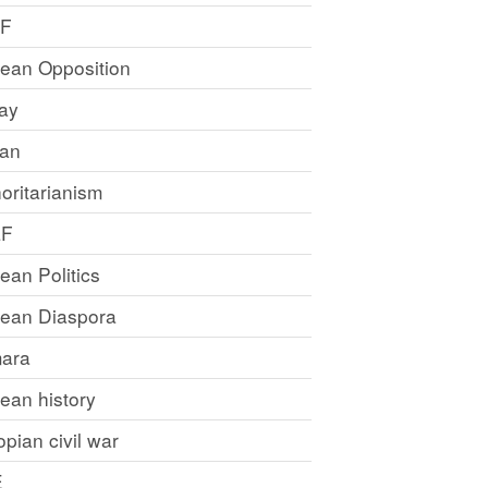
LF
rean Opposition
ray
an
oritarianism
LF
rean Politics
trean Diaspora
ara
rean history
opian civil war
E