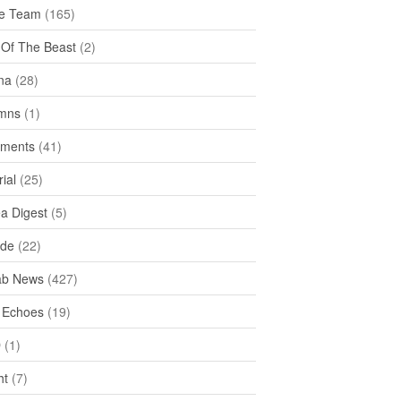
e Team
(165)
y Of The Beast
(2)
na
(28)
mns
(1)
ments
(41)
rial
(25)
ea Digest
(5)
ide
(22)
ab News
(427)
 Echoes
(19)
D
(1)
ht
(7)