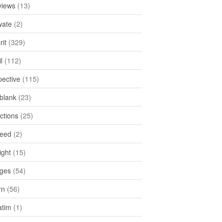
views
(13)
ate
(2)
rit
(329)
l
(112)
pective
(115)
tblank
(23)
ctions
(25)
feed
(2)
ight
(15)
ges
(54)
rn
(56)
atim
(1)