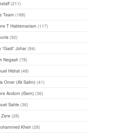
staff
(211)
e Team
(188)
re T Habtemariam
(117)
ounis
(92)
h “Gadi” Johar
(84)
n Negash
(78)
uel Hidrat
(48)
s Omer (Ali Salim)
(41)
re Andom (iSem)
(36)
uel Sahle
(36)
u Zere
(28)
Mohammed Kheir
(28)