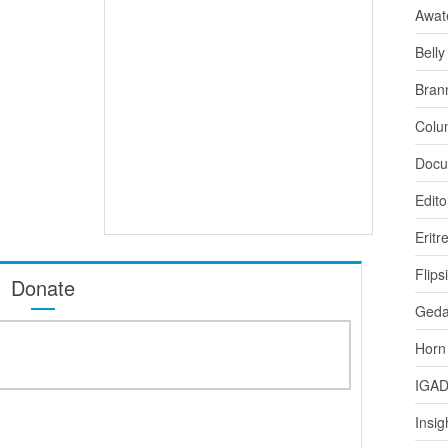
Awat
Bell
Bran
Colu
Docu
Edito
Eritr
Flips
Donate
Ged
Horn
IGA
Insig