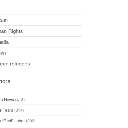
F
outi
an Rights
alia
en
rean refugees
hors
ab News
(418)
e Team
(314)
h “Gadi” Johar
(303)