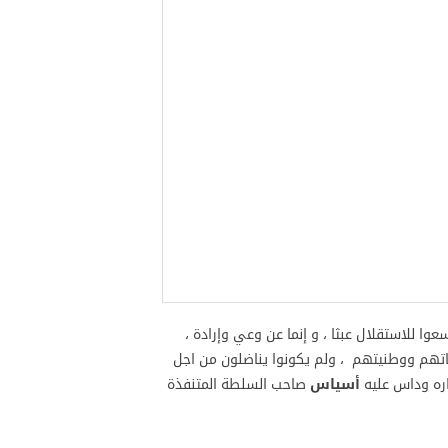
ستقلال عبثا ، و إنما عن وعي وإرادة ،
لاتهم ووطنيتهم ، ولم يكونوا يناضلون من اجل
اره وداس عليه
أسياس
صاحب السلطة المتنفذة