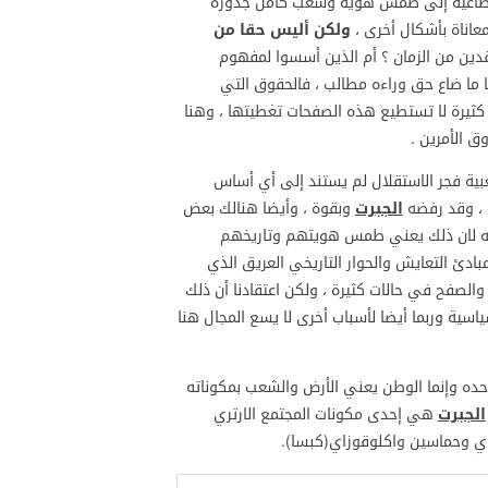
غية إلى طمس هوية وشعب كامل جذوره
معاناة بأشكال أخرى ،
ولكن أليس حقا من
قدين من الزمان ؟ أم الذين أسسوا لمفهوم
ما ما ضاع حق وراءه مطالب ، فالحقوق التي
ثيرة لا تستطيع هذه الصفحات تغطيتها ، وهنا
ق الأمرين .
فجر الاستقلال لم يستند إلى أي أساس
ة ، وقد رفضه
الجبرت
وبقوة ، وأيضا هنالك بعض
ه لان ذلك يعني طمس هويتهم وتاريخهم
ادئ التعايش والحوار التاريخي العريق الذي
لصفح في حالات كثيرة ، ولكن اعتقادنا أن ذلك
ياسية وربما أيضا لأسباب أخرى لا يسع المجال هنا
حده وإنما الوطن يعني الأرض والشعب بمكوناته
الجبرت
هي إحدى مكونات المجتمع الارتري
اي وحماسين واكلوقوزاي(كبسا).