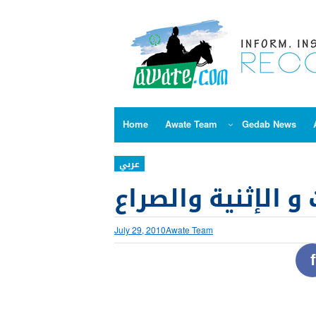
Skip
to
content
Home
Awate Team
Gedab News
عربي
 و الإثنية والصراع
July 29, 2010
Awate Team
f