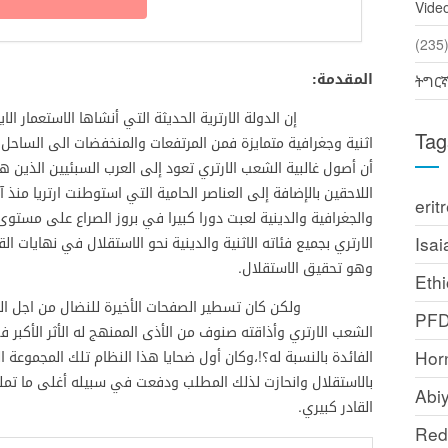
Vide
(2
المقدمة:
ትግር
إن الدولة الارترية الحديثة التي أنشاها الاستعمار الايطا
Tag
اثنية وجغرافية متمايزة فمن المرتفعات والمنخفضات الى الساحل
أن أصول غالبية الشعب الارتري تعود إلى العرب السبئيين الذين ه
اللاحقين بالإضافة إلى العناصر الحامية التي استوطنت ارتريا منذ آلاف
erit
والجغرافية والدينية لعبت دورا كبيرا في بروز الصراع على مستوى
Isai
الارتري بجميع فئاته الاثنية والدينية نحو الاستقلال في نهايات ال
وهو تحقيق الاستقلال.
Ethi
ولكن كان تسطير الصفحات الأخيرة للنضال من اجل الاستق
PF
الشعب الارتري وأذاقته صنوف من الأذى الممنهج له الأثر الأكب
Horn
الفائدة بالنسبة له؟!،وكان أول ضحايا هذا النظام تلك المجموعة 
بالاستقلال وانحازت لذلك المطلب ودفعت في سبيله أغلى ما تملك 
Abi
القادر كبيري.
Red