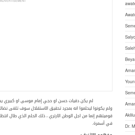
ADVERTISEMENT
awate
Awat
Seme
Saly
Sale
Beya
Aman
Youni
Seme
لم يكن دقيات حسن او حجي إمام موسى او كبيري يسعوا للا
Aman
ولم يكونوا ليحلموا انه بمجرد تحقيق الاستقلال سوف تلغى نضا
Aklil
قوميتهم إنما من اجل الوطن الارتري ، ذلك الحلم الذي طال انتظ
في أسمرة.
Dr. 
مفهوم الإثنية :