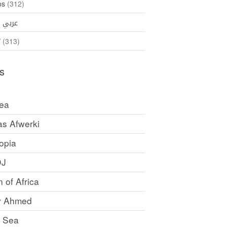
os
(312)
عربي
35)
ኛ
(313)
s
rea
as Afwerki
opia
DJ
 of Africa
y Ahmed
 Sea