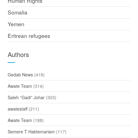
Human Rights
Somalia
Yemen
Eritrean refugees
Authors
Gedab News
(418)
Awate Team
(314)
Saleh “Gadi” Johar
(303)
awatestaff
(211)
Awate Team
(188)
Semere T Habtemariam
(117)