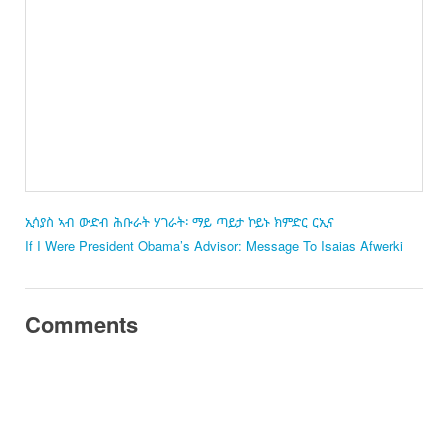
ኢሳያስ ኣብ ውድብ ሕቡራት ሃገራት፡ ማይ ጣይታ ኮይኑ ክምድር ርኢና
If I Were President Obama’s Advisor: Message To Isaias Afwerki
Comments