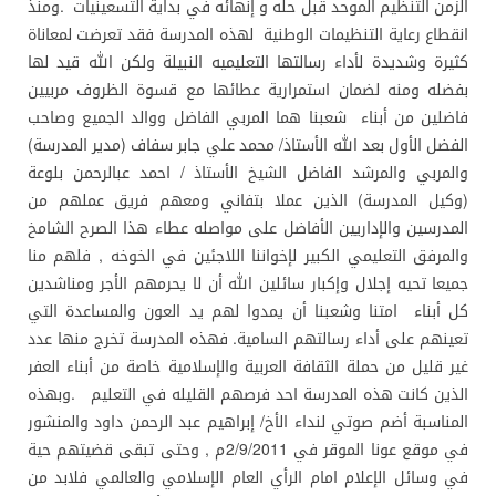
الزمن التنظيم الموحد قبل حله و إنهائه في بداية التسعينيات .ومنذ
انقطاع رعاية التنظيمات الوطنية لهذه المدرسة فقد تعرضت لمعاناة
كثيرة وشديدة لأداء رسالتها التعليميه النبيلة ولكن الله قيد لها
بفضله ومنه لضمان استمرارية عطائها مع قسوة الظروف مربيين
فاضلين من أبناء شعبنا هما المربي الفاضل ووالد الجميع وصاحب
الفضل الأول بعد الله الأستاذ/ محمد علي جابر سفاف (مدير المدرسة)
والمربي والمرشد الفاضل الشيخ الأستاذ / احمد عبالرحمن بلوعة
(وكيل المدرسة) الذين عملا بتفاني ومعهم فريق عملهم من
المدرسين والإداريين الأفاضل على مواصله عطاء هذا الصرح الشامخ
والمرفق التعليمي الكبير لإخواننا اللاجئين في الخوخه , فلهم منا
جميعا تحيه إجلال وإكبار سائلين الله أن لا يحرمهم الأجر ومناشدين
كل أبناء امتنا وشعبنا أن يمدوا لهم يد العون والمساعدة التي
تعينهم على أداء رسالتهم السامية. فهذه المدرسة تخرج منها عدد
غير قليل من حملة الثقافة العربية والإسلامية خاصة من أبناء العفر
الذين كانت هذه المدرسة احد فرصهم القليله في التعليم .وبهذه
المناسبة أضم صوتي لنداء الأخ/ إبراهيم عبد الرحمن داود والمنشور
في موقع عونا الموقر في 2/9/2011م , وحتى تبقى قضيتهم حية
في وسائل الإعلام امام الرأي العام الإسلامي والعالمي فلابد من