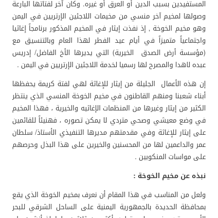
المستفيدين بسبب الدين أو العرق أو غيره. وكان آخر لفتاتها البارعة
وصولها لمخيم آخر منسي من مخيمات اللاجئين الإرتريين في اليمن
وهو مخيم الخوخة , إذ نفذت إيثار في المخيم المذكور برنامجاً إغاثيا
واجتماعياً متميزاً في أيام عيد الفطر لهذا العام وبالتنسيق مع
(مؤسسة أرض الصدق الخيرية) التي يديرها الأخ الفاضل/ إدريس
عبده لاهدا والمصرح لها رسميا لخدمة اللاجئين الإرتريين في اليمن .
إن هذه الأعمال الجليلة من إيثار للإغاثة لهي لفتة كريمة يحفظها
أبناء شعبنا ومنهم القاطنون في مخيم الخوخة المنسي الذي ينتظر
الكثير من إيثار وغيرها من المنظمات الإغاثيه والخيرية ، فهذا المخيم
في وضع معيشي وصحي متردي لا يمكن تصوره ، فهنيئاً للقائمين
على إيثار للإغاثة وفي مقدمتهم مديرها التنفيذي الأستاذ/ سلطان
عمر والداعمين لها من المحسنين والخيرين على هذا البذل وحرصهم
على مواسات المنكوبين .
نبذه عن مخيم الخوخة :
ولعل من المناسب في هذا المقام أن نعرف بمخيم الخوخة الذي يقع
بمحافظة الحديدة بالجمهورية اليمنية على الساحل الشرقي للبحر