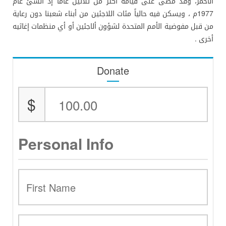
الأحمر، وقد مضى على قيامه أكثر من ثلاثين عاما إذ أنشئ عام
1977م ، ويسكن فيه حالياً مئات اللاجئين من أبناء شعبنا دون رعاية
من قبل مفوضية الأمم المتحدة لشؤون ألاجئين أو أي منظمات إغاثيه
أخرى .
Donate
$
Personal Info