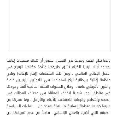
ومما يثلج الصدر ويبعث في النفس السرور أن هناك منظمات إغاثية
بجهود أبناء ارتريا الكرام تشق طريقها وتأخذ مكانها الرفيع في
العمل الإغاثى العالمي ، ومن تلك المنظمات (إيثار للإغاثة) وهي
منظمة إغاثية بريطانية تركز اهتمامها في اللاجئين الإرتريين خاصة
والقرن الأفريقي عامة ، وخلال السنوات الثلاثة الماضية ألفنا وجودها
في مناطق لجوء شعبنا لتخفف المعاناة في مختلف المجالات في
الصحة والتعليم والرعاية الاجتماعية للأيتام والأرامل . وما يميزها عن
غيرها كونها منظمة إنسانية مستقلة بعيدة عن الانتماءات السياسية
الضيقة التي أضرت بالعمل الإنساني فضلاً عن عدم تفريقها بين