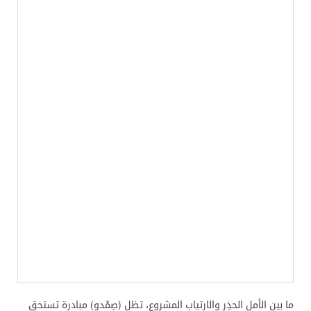
ما بين الأمل الحذِر والارتياب المشروع، تظل (صِمْدو) مبادرة تستحق