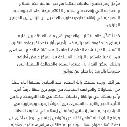
مؤخرًا رغم تطبيع العلاقات بينهما بموجب إتفاقية جدّة للسلام
والصداقة التي وُقعت في سبتمبر 2018م نتيجة نجاح الدبلوماسية
السعودية في إنهاء قطيعةٍ تجاوزت العقدين من الزمان بين الدولتين
الجارتين.
كما تُشكِّل حالة التشابك والغموض في ملف العلاقة بين إقليم
تيغراي والحكومة الفيدرالية في (أديس أبابا) تحدٍ آخر يواجه التقارب
الشعبي الذي تنشده المبادرة، يُضاف إليه هشاشة الوضع السياسي
في إثيوبيا واستمرار النزاعات المسلحة بين المركز وبعض أطرافه.
ولذلك، يمكن القول بأن طريق السلام والمصالحة الشعبية ليس
مفروشًا بالورود ولا يخلو من عوائق.
غير أنّها، ورغم تعليتها راية السلام، تجد المبادرة نفسها أمام جملة
من التساؤلات والمواقف المتباينة، بين مؤيدٍ يرى فيها بارقةَ أمل،
وآخر يشكك في نواياها وخلفيات إعلانها في هذا التوقيت. وما بين
التأييد الحذِر والارتياب المشروع، ترى أصواتٌ إريترية وتيغراوية في
المبادرة بداية مسار إنساني يُمكنه أن يُسهم في تخفيف المعاناة
ويفتح البابَ أمام تعاونٍ اقتصاديٍ وتواصلٍ إجتماعي، وعبَّرت أخرى عن
تحفظاتها وهواجسها، سواء من منطلقاتٍ سياسية، عرقية، جهوية