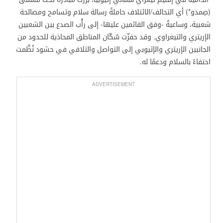
(صِمدو*) أي التحالف/الائتلاف حاملةً رسالة سلام وتسامح ومصالحة
شعبية، وساعيةً -وفق القائمين عليها- إلى رأْب الصدع بين الشعبين
الإريتري والتيغراوي. وقد حفزّت سُكّان المناطق المحاذية للحدود من
الجانبين الإريتري والإثيوبي إلى التواصل والتلاقي في حشود نُظِّمت
احتفاءً بالسلام ودعمًا له.
ADVERTISEMENT