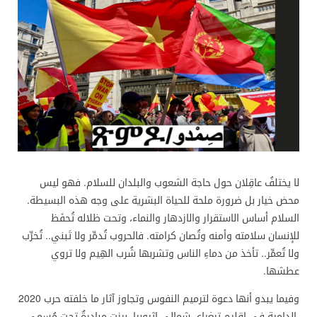
لا يختلفُ عاقِلان حول حاجة الشعوب والبلدان للسلام. فهو ليس
محض خيار بل ضرورة ملحة للحياة البشرية على وجه هذه البسيطة.
السلام أساس الاستقرار والازدهار والنماء، وتحت ظلاله تُحفَظ
للإنسان سلامته وأمنه وتُصان كرامته. فالحروب تُدمِّر ولا تَبني.. تُخرِّب
ولا تُعمِّر.. تأخذ من دماءِ الناس وتشربها شُرب الهِيم ولا تروي
عطشها.
وفيما يبدو أنها دعوة لترميم النفوس وتجاوز آثار ما خلفته حرب 2020
الدامية في إقليم تيغراي شمالي إثيوبيا، برزت مبادرةٌ تحت مُسمى