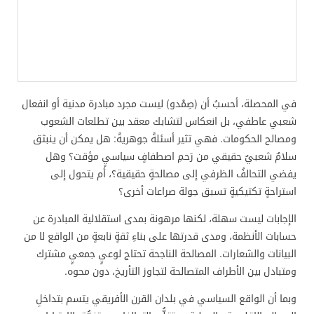
في المحصلة، أحسبُ أن (صِمْدو) ليست مجرد مبادرة مدنية أو انفعال
شعبي عاطفي، بل انعكاس لتشابك معقد بين تطلعات الشعوب
ومصالح الحكومات. فهي تثير أسئلةً جوهريةً: هل يمكن أن ينبثق
سلامٌ شعبيٌ حقيقي من رَحمِ اصطفافٍ سياسيٍ مؤقت؟ وهل
يفضي التحالفُ الظرفي إلى مصالحةٍ حقيقية؟، أم يتحول إلى
استراحةٍ تكتيكيةٍ تسبق جولة صراعات أخرى؟
الإجابات ليست سهلة، لكنها مرهونة بمدى استقلالية المبادرة عن
حسابات الأنظمة، ومدى قدرتها على بناءِ ثقةٍ نابعةٍ من الواقع لا من
البيانات والشعارات. المصالحة الناجحة تحتاج لوعيٍ جمعيٍ مشترك
ومتبادل بين الأطراف المتصالحة لتجاوز التأريخ، دون محوه.
وبما أن الواقع السياسي في بلدان القرن الأفريقي يتسم بتداخلِ