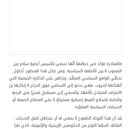
فالمبادرة تؤكد في خطابها أنّها تسعى لتأسيسِ أرضيةِ سلام بين
الشعوب لا بين الأنظمة السياسية. ومن خلال هذا المنظور، تُحاول
تخطِّي الواقع السياسي المعقَّد، وتراهن على الذاكرة الشعبية التي
أنهكتها الحروب. فهي تدعو إلى التسامي فوق الجراح لا إنكارها بل
الاعتراف المتبادل بآلامها، والسعي إلى مستقبلٍ مَبنيٍّ على الرغبةِ
والحاجة ِللسلامِ كقيمةٍ إنسانيةٍ مشتركةٍ لا على المصالح الضيقة أو
الحسابات السياسية المتغيِّرة.
بَيْد أن هذا التوجّه الطموح لا ينبغى له أن يتجاهل عُمق التحديات
الماثلة، لاسيَّما التوتر بين الحكومتين الإريترية والإثيوبية، الذي طرأ