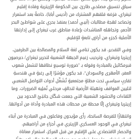
سياقِ تنسيقٍ مصلحي طارئ، بين الحكومة الإريترية وقادة إقليم
تيغراي، فرَضه قلقهم المشترك من (أديس أبابا)، خاصةً بعد استمرار
وتصاعد لهجة مطالبات (أبيي أحمد) بمنفذ بحري على شواطئ البحر
الأحمر، وتجاهله المناشدات بإعادة مناطق غرب تيغراي إلى إدارتها
الأصلية كجزءٍ من أراضٍ تابعةٍ للإقليم.
وفي التقدير، قد يكون تنامي لغة السلام والمصالحة بين الطرفين،
إريتريا وتيغراي، وترحيب زعيم الجبهة الشعبية لتحرير تيغراي/ دبرصيون
قبرمكائيل بالمبادرة وقوله بـ ”ضرورة توسيع نطاقها لتشمل شعوب
العفر، الأمهرى والسودان“، قد يكون مؤشرًا إلى رغبةٍ في هندسةِ
تقاربٍ سياسيٍ تحت مظلةٍ مجتمعيةٍ تُشَغِّل أدوات التواصل الشعبي
لتليين المواقف وتهيئة الأرضية لتحالفٍ مرحلي تُملِيه الضرورات. وما
اللقاءات والحشود الشعبية التي جمعت سُكّان جانبَيْ الحدود بين
إريتريا وتيغراي إلّا محطة من محطات هذه المبادرة وأداة من أدواتها.
وانتهازًا للفرصة السانحة، رأَى مؤيدون وفاعلون في المبادرة من أبناء
تيغراي في الوجود العسكري الإريتري في أجزاءٍ من أراضيهم،
والحصار الاقتصادي على الإقليم من قبل المركز، استمرار معاناة