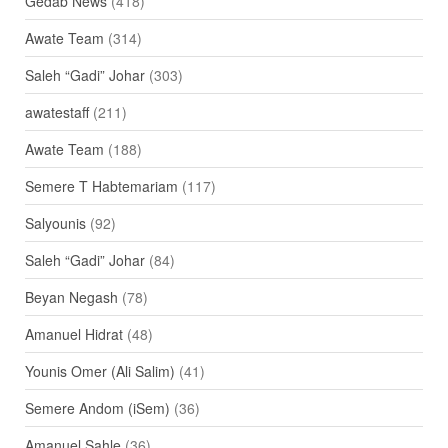
Gedab News
(418)
Awate Team
(314)
Saleh “Gadi” Johar
(303)
awatestaff
(211)
Awate Team
(188)
Semere T Habtemariam
(117)
Salyounis
(92)
Saleh “Gadi” Johar
(84)
Beyan Negash
(78)
Amanuel Hidrat
(48)
Younis Omer (Ali Salim)
(41)
Semere Andom (iSem)
(36)
Amanuel Sahle
(36)