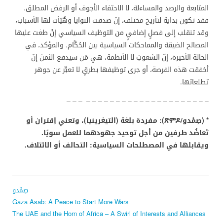
المتابعة والرصد والمساءلة، لا الاحتفاء الأجوف أو الرفض المطلق.
فقد تكون بداية لتأريخ مختلف، إنْ صدقت النوايا وهُيّأت لها الأسباب،
وقد تنقلب إلى فصلٍ إضافيٍ من التوظيف السياسي إنْ طغت عليها
المصالح الضيقة والمماحكات السياسية بين الحُكَّام. والمؤكد، في
الحالة الأخيرة، إنّ الشعوبَ لا الأنظمة، هي مَن سيدفع الثمنَ إنْ
أخفقت هذه الفرصة، أو جرى توظيفها بطرقٍ لا تعبِّر عن جوهر
تطلعاتها.
– – – – – – – – – – – – – – – – – – – – – – – –
* (صِمْدو/
ጽምዶ
): مفردة بلغة (التيغرينيا)، وتعني اِقتران أو
تَعاضُد طرفين من أجل توحيد جهودهما للعمل سويًا.
ويقابلها في المصطلحات السياسية: التحالف أو الائتلاف.
صِمْدو
Gaza Asab: A Peace to Start More Wars
The UAE and the Horn of Africa – A Swirl of Interests and Alliances