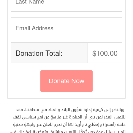
Donation Total:
$100.00
وبالنظر إلى كيفية إدارة شؤون البلاد والعباد في منطقتنا، فقد
نلتمس العذر لمن يرى أن المبادرة غير منزهةٍ عن بُعدٍ سياسي تقف
خلفه (أسمرا) و(مغلي)، وأُريد لها أن تخرج للعلن عبر واجهةٍ مدنيةٍ
لتمرير رسائل عِدة دون تَحمُّل التبعات مباشرة. ويُمكن قراءة ذلك في