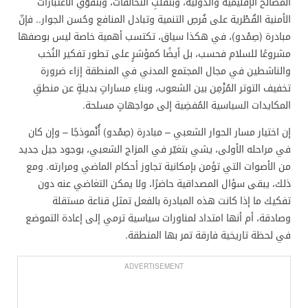
المصالح الإقليمية والدولية، وبتقلُّبِ التحالفات، وبتفوُّقِ الاعتبارات
الأمنية القُطْرية على فُرصِ التنمية وتبادل المنافع وحُسن الجوار.. فإنّ
مبادرة (صِمْدو)، في هكذا سياق، تكتسب أهمية خاصة ليس بوصفها
مشروعًا للسلام فحسب، بل أيضًا كمؤشرٍ على تطور تفكير النُخب
والناشطين في مجال المجتمع المدني في المنطقة إزاء ضرورة
تخفيف التوتر المُزْمِن بين الشعوب، وبناءِ مساراتٍ بديلةٍ عن منطقِ
المكايدات السياسية المُفضِية إلى مواجهاتٍ مسلحة.
إن اختيار مسار الحوار الشعبي – مبادرة (صِمْدو) أُنْموذجًا – وإن كان
في مراحله الأولى، يشي بتغيّر في المزاج الشعبي، بوجود جيل جديد
من الأصوات التي تؤمن بإمكانية تجاوز أحكام الماضي ومرارته. ومع
ذلك، يبقى سؤال المصداقية حاضرًا، ولا يمكن التغاضي عنه دون
تفكيك ما إذا كانت هذه المبادرة بالفعل تمثل قناعة مستقلة
وصادقة، أم أنها امتداد لمناورات سياسية ترمي إلى إعادة التموضع
في لحظة تاريخية فارقة تمر بها المنطقة.
ADVERTISEMENT