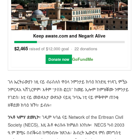
Keep awate.com and Negarit Alive
$2,465
raised of $12,000 goal
·
22 donations
GoFundMe
Donate now
ገለ ኤርትራውያን ነዚ ናይ ብራስለስ ዋዕላ ንምንታይ ክሳዕ ክንድዚ ተነጻጊ ምዃኑ
ንምርዳእ ኣሸጊርዎም፡ እቶም “ታስክ ፎርስ” ከመይ ኢሎም ከምዝቖሙ ንምንታይ
የገድስ፡ እቲ ናይ መወዳእታ ውጽኢት ናይዚ ጉባኤ ነቲ ናይ ምቅዋም ጠንቂ
ዘቐደመ ክሳዕ ዝኾነ፡ ይብሉ።
ንኣቶ ኣምሃ ደመኒኮ፡
ገዲም ኣባል ናይ Network of the Eritrean Civil
Society (NECS), እዚ ሕቶ ቀሪቡሉ ክምልስ እንከሎ፡ NECS ካብ 2003
ዓ.ም ጀሚሩ በብቕሩብ ከማዕብሎ ዝጸንሐ፡ ሕብረት ኤውሮጳ ምስ መንግስቲ