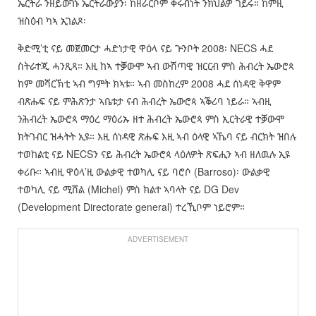
ኤርትራ ንዘይውገኑ ኤርትራውያን፡ ከዘራርቦም ቅሩብነት ንክህልዎ ገይሩ። ከምዚ
ዝስዕብ ካኣ ኢገልጾ፡
ቅድሚ’ቲ ናይ መጀመርታ ሓድነታዊ ዋዕላ ናይ ጕንቦት 2008፡ NECS ሓደ
ስትራተጂ ሓንጺጻ። እዚ ከኣ ተቓውሞ ኣብ ውሽጣዊ ዝርርብ ምስ ሕብረት ኤውሮጳ
ከም መሻርኽቲ ኣብ ግምት ክኣቱ። ኣብ መስከረም 2008 ሓደ ሰነዳዊ ቅዋም
ብጽሑፍ ናይ ምሕጽንታ ኣቤቱታ ናብ ሕብረት ኤውሮጳ ኣቕሪባ ነይራ። ኣብዚ
ንሕብረት ኤውሮጳ ማዕረ ማዕሪኡ ዘተ ሕብረት ኤውሮጳ ምስ ኢርትራዊ ተቓውሞ
ክትገብር ዝሓትት ኢዩ። እዚ ሰነዳዊ ጽሑፍ እዚ ኣብ ዕላዊ ኣኼባ ናይ ብርክት ዝበሉ
ተወከልቲ ናይ NECSን ናይ ሕብረት ኤውሮጳ ላዕለዎት ጽፍሒን ኣብ ዘለዉሉ ኢዩ
ቀሪቡ። ኣብዚ ዋዕላ’ዚ ውልቃዊ ተወካሊ ናይ ባሮሶ (Barroso)፡ ውልቃዊ
ተወካሊ ናይ ሚሸል (Michel) ምስ ክልተ ኣባላት ናይ DG Dev
(Development Directorate general) ተረኺቦም ነይሮም።
ADVERTISEMENT