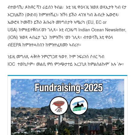
ብተወሳኺ፡ ዶክቶር ቫን ራይሰን ትብል፡ እቲ ነዚ ዋዕላ’ዚ ዝወጸ ወጻኢታት ካብ ናታ
ኦርጋኒዜሽን (ውድብ) ከምዝተሸፈነ፡ ዝኾነ ይኹን ሓገዝ ካብ ሕብረት ኤውሮጳ፡
ኤውሮጳ ኮሙሽን ይኹን ሕቡራት መንግስታት ኣሜሪካ (EU, EC or
USA) ከምዘይተቐበለ’ወን ገሊጻ። እቲ ብጋዜጣ Indian Ocean Newsletter,
(ION) ዝወጻ ሓበሬታ ጌጋ ከምዝኾነ ‘ወን ገሊጻ። ብተወሳኺ እቲ ዋዕላ
ብEEPA ከምዝተሓስበን ከምዝተፈጸመን ኣብሪሃ።
ነይዚ መግለጺ ሓቅነት ንምርግጋጽ ዓወተ. ኮም ንፍራንስ ሶለር ካብ
IOC ተወኪሶም። መልሲ ምስ ምንጭታተይ አረጋጊጸ ከምልሰልኩም’ አሉ ’ሎ።