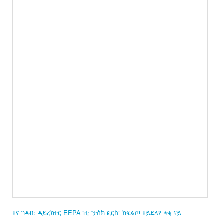
ዘና ገዳብ: ዳይረክተር EEPA ነቲ “ታስክ ፎርስ” ከፍልጦ ዘይደለየ ሓቂ ናይ