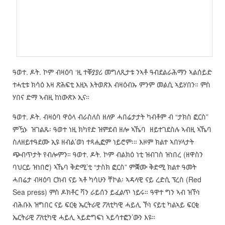
ዓወተ. ዶት. ኮም ብዛዕባ ‘ዚ ተቐያያሪ መግለጺታቱ ንኣቶ ዓብደልራሕማን ኣልሰይድ
ተሓቲቱ ክሳዕ እዛ ጽሕፍቲ እዚኣ እትወጽእ ብዛዕብኡ ምንም መልሲ ኣይሃበን። ምስ
ሃበና ድማ ኣብዚ ከነውጽኦ ኢና።
ዓወተ. ዶት. ብዛዕባ ዋዕላ ብራስለስ ዘለዎ ሓበሬታታት ካብቶም ብ “ታክስ ፎርስ”
ምዃኑ ዝገልጹ፡ ዓወተ ነዚ ክካየድ ዝምደብ ዘሎ ኣኼባ ዘይተገደስሉ ኣብዚ ኣኼባ
ስለዘይተዓደሙ ኢዩ ዘብል’ወነ ተጻሒፎም ነይሮም፡። እዞም ክልተ ኣበሃላታት
ጭብጥታት የብሎምን። ዓወተ. ዶት. ኮም ብልክዕ ነቲ ዝብገስ ዝነበረ (ዘዋስን
ባህርይ ዝነበሮ) ኣኼባ ቅድሚ’ቲ “ታስክ ፎርስ” ምቛሙ ቅድሚ ክልተ ዓመት
ሓበሬታ ብዛዕባ ርክብ ናይ ኣቶ ካሳሁን ቸኮል፡ ኣዳላዊ ናይ ረድሲ ፕረስ (Red
Sea press) ምስ ዶክቶር ቫን ራይሰን ይፈልጥ ነይሩ። ዓዋተ ግን ኣብ ዝኾነ
ብሕቡእ ዝግበር ናይ ፍርቂ ኤርትራዊ ፖለቲካዊ ሓይሊ ኾነ ናይቲ ካልኣይ ፍርቂ
ኤርትራዊ ፖለቲካዊ ሓይሊ ኣይድግፍነ ኣይሳተፎን’ውን እዩ።