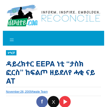
Skip
to
content
ትግርኛ
ዳይረክተር EEPA ነቲ “ታስክ
ፎርስ” ከፍልጦ ዘይደለየ ሓቂ ናይ
AT
November 26, 2009
Awate Team
f
X