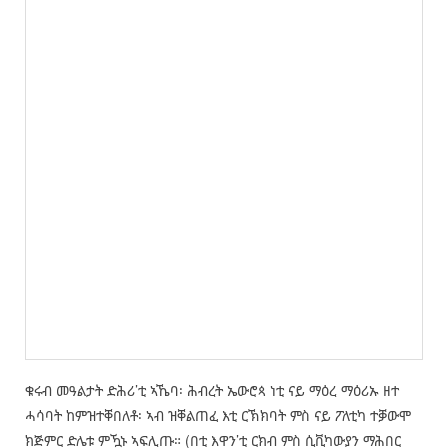
ቁሩብ መዓልታት ድሕሪ’ቲ ኣኼባ፡ ሕብረት ኤውሮጳ ነቲ ናይ ማዕረ ማዕሪኡ ዘተ
ሓሳባት ከምዝተቐበለቶ፡ ኣብ ዝቐልጠፈ እቲ ርኽክባት ምስ ናይ ፖለቲካ ተቓውሞ
ክጅምር ድሌቱ ምዃኑ ኣፍሊጡ። (በቲ እዋን’ቲ ርክብ ምስ ሲቪካውያን ማሕበር