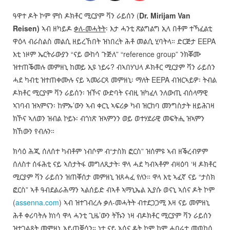
ዓዋተ ዶት ኮም ምስ ዶክቶር ሚርያም ቫን ራይሰን (
Dr. Mirijam Van
Reisen)
ኣብ ዘካይዶ
ቃለ-መሓትት
፡ እታ ሓንቲ ጽልግልግ ኢላ በቶም ተኻፈልቲ
ዋዕላ ብራስልስ መልሲ ዘይረኸበት ዝነበረት ሕቶ መልሲ ሂባትላ። ድርጅታ EEPA
እቲ ነዞም ኤርትራውያን “ናይ ውከሳ ጉጅለ” “reference group” ንክቖሙ
ዝተጠቕመሉ መምዘኒ ከመይ ኢዩ ነይሩ? ብኣበሃህላ ዶክቶር ሚርያም ቫን ራይሰን
ሓደ ካብቲ ዝተጠቀሙሉ ናይ ኣመራርጻ መምዘኒ፡ ማለት EEPA ብዝርኣይዎ፡ ትብል
ዶክቶር ሚርያም ቫን ራይሰን፡ ዝኾና ውድባት ናብዚ ዝካፈላ ንለውጢ ብሰላማዊ
ኣገባብ ዝኣምናን፡ ከምኡ’ውን ኣብ ቀርኒ ኣፍሪቃ ካብ ዝርከባ መንግስታት ዘይሕገዛ
ክኾና ኣለወን ዝብል ኮይኑ፡ ብጎነጽ ዝኣምንን ወይ ወተሃደራዊ መፍትሒ ዝኣምን
ክኸውን የብሉን።
ክሳዕ ሕጂ ሰለሰተ ካብቶም ነብሶም ብ“ታስክ ፎርስ” ዝሰምዩ ኣብ ዘቕረብዎም
ሰለስተ ሰፋሕቲ ናይ ኣሰታትፋ መግለጺታት፡ ዋላ ሓደ ካብኣቶም ብዛዕባ ‘ዛ ዶክቶር
ሚርያም ቫን ራይሰን ዝጠቐሰታ መምዘኒ ዝጸሓፈ የለን። ዋላ እቲ ኣፈኛ ናይ “ታስክ
ፎርስ” ኣቶ ዓብደልራሕማን ኣልሰይድ ብኣቶ ኣማኒኤል ኢያሱ ወናኒ ኣሰና ዶት ኮም
(
assenna.com
) ኣብ ዝተገብረሉ ቃለ-መሓትት ብተደጋጋሚ እዛ ናይ መምዘኒ
ሕቶ ቀሪባትሉ ክነሳ ዋላ ሓንቲ ጊዜ’ውን ትኹን ነዛ ብዶክቶር ሚርያም ቫን ራይሰን
ዝተገልጸት መምዘኒ ኣይጠቐሳን። ነቲ ናይ ኣሰና ዶት ኮም ከም ሓበሬታ መወከሲ