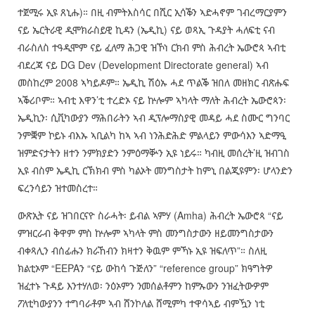
ተጀሚሩ ኢዩ ጸኒሑ)። በዚ ብምትእስሳር በሺር ኢሳቕን ኣድሓኖም ገብረማርያምን
ናይ ኤርትራዊ ዲሞክራስይዊ ኪዳን (ኤዲኪ) ናይ ወጻኢ ጉዳያት ሓለፍቲ ናብ
ብራስለስ ተዓዲሞም ናይ ፈለማ ሕጋዊ ዝኾነ ርክብ ምስ ሕብረት ኤውሮጳ ኣብቲ
ብደረጃ ናይ DG Dev (Development Directorate general) ኣብ
መስከረም 2008 ኣካይዶም። ኤዲኪ ሽዕኡ ሓደ ጥልቕ ዝበለ መዘክር ብጽሑፍ
ኣቕሪቦም። ኣብቲ እዋን’ቲ ተረድኦ ናይ ኵሎም ኣካላት ማለት ሕብረት ኤውሮጳን፡
ኤዲኪን፡ ሲቪካውያን ማሕበራትን ኣብ ዲፕሎማስያዊ መዳይ ሓደ ስሙር ግንባር
ንምቛም ኮይኑ ብእኡ ኣቢልካ ከኣ ኣብ ነንሕድሕድ ምልላይን ምውሳእን ኣድማዒ
ዝምድናታትን ዘተን ንምክያድን ንምዕማቝን ኢዩ ነይሩ። ካብዚ መሰረት’ዚ ዝብገስ
ኢዩ ብስም ኤዲኪ ርኽክብ ምስ ካልኦት መንግስታት ከምኒ በልጂዩምን፡ ሆላንድን
ፍረንሳይን ዝተመስረተ።
ውጽኢት ናይ ዝገበርናዮ ስራሓት፡ ይብል ኣምሃ (Amha) ሕብረት ኤውሮጳ “ናይ
ምዝርራብ ቅዋም ምስ ኵሎም ኣካላት ምስ መንግስታውን ዘይመንግስታውን
ብቀጻሊን ብሰፊሑን ክራኸብን ክዛተን ቅዉም ምኻኑ ኢዩ ዝፍለጥ”። ስለዚ
ክልቲኦም “EEPAን “ናይ ውከሳ ጉጅለን” “reference group” ክዓግትዎ
ዝፈተኑ ጉዳይ እንተሃለወ፡ ንዕኦምን ንመሰልቶምን ከምኡውን ንዝፈትውዎም
ፖለቲካውያንን ተግባራቶም ኣብ ሸንኮለል ሸሚምካ ተዋሳኣይ ብምዃን ነቲ