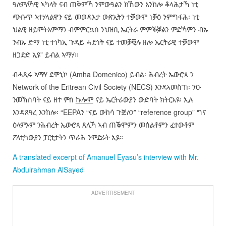
ዓለምለኻዊ ኣካላት ናብ ጠቅምኻ ንምውዓልን ክኸውን እንከሎ ቆላሕታኻ ነቲ
ጭቡጥ ኣተሃላልዋን ናይ መወዳእታ ውጽኢትን ተቓውሞ ነቓዕ ንምግፋሕ፡ ነቲ
ህልዊ ዘይምትእምማን ብምምርኳስ ንህዝቢ ኤርትራ ምምቕቓልን ምድኻምን ብኡ
ንብኡ ድማ ነቲ ተነካኢ ጉዳይ ሓድነት ናይ ተመቓቒሉ ዘሎ ኤርትራዊ ተቓውሞ
ዘጋድድ ኢዩ” ይብል ኣማሃ።
ብሓጺሩ ኣማሃ ደሞኒኮ (Amha Domenico) ይብል፡ ሕብረት ኤውሮጳ ን
Network of the Eritrean Civil Society (NECS) እንዳኣመስገነ፡ ንዑ
ንመኽሰባት ናይ ዘተ ምስ
ኩሎም
ናይ ኤርትራውያን ውድባት ክትርእዩ፡ ኢሉ
እንዳጸዓረ እንከሎ፡ “EEPAን “ናይ ውከሳ ጉጅለን” “reference group” ግና
ዕላምኦም ንሕብረት ኤውሮጳ ጸሊኻ ኣብ ጠቕሞምን መሰልቶምን ፈተውቶም
ፖለቲካውያን ፓርቲታትን ጥራሕ ንምድራት ኢዩ።
A translated excerpt of Amanuel Eyasu’s interview with Mr.
Abdulrahman AlSayed
ADVERTISEMENT