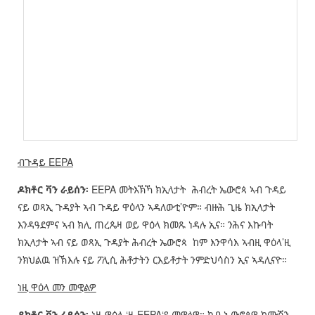
ብጉዳይ EEPA
ዶክቶር ቫን ራይሰን፡
EEPA መትእኽኻ ክኢላታት ሕብረት ኤውሮጳ ኣብ ጉዳይ
ናይ ወጻኢ ጉዳያት ኣብ ጉዳይ ዋዕላን ኣዳለውቲ’ዮም። ብዙሕ ጊዜ ክኢላታት
እንዳዓደምና ኣብ ክሊ ጠረጴዛ ወይ ዋዕላ ክመጹ ነዳሉ ኢና። ንሕና እኩባት
ክኢላታት ኣብ ናይ ወጻኢ ጉዳያት ሕብረት ኤውሮጳ ከም እንዋሳእ ኣብዚ ዋዕላ’ዚ
ንክህልዉ ዝኽእሉ ናይ ፖሊሲ ሕቶታትን ርእይቶታት ንምድህሳስን ኢና ኣዳሊናዮ።
ነዚ ዋዕላ መን መዊልዎ
ዶክቶር ቫን ራይሰን፡
ነዚ ዋዕላ ‘ዚ EEPA‘ዩ መዊልዎ። ካብ ኤውሮጳዊ ኮሙሽን