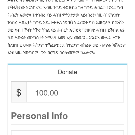
ምትእትታው ኣይነበረን። ኣብዚ ጉዳይ ቂር ዘብል ገለ ጉጉይ ሓበሬታ ነይሩ። ካብ
ሕብረት ኤውሮጳ ዝተገብረ ናይ ሓገዝ ምትእትታው ኣይነበረን፡ ነዚ ብዝምልከት
ዝነበረ ሓበሬታት ጉጉይ ኢዩ። EEPA ነጻ ዝኾነ ድርጅት ካብ ኤውሮጳዊ ኮሙሽን
ወይ ካብ ዝኾነት ትኹን ትካል ናይ ሕብረት ኤውሮጳ ገንዘባዊ ሓገዝ ዘይቕበል ኢዩ።
ካብ ሕቡራት መንግስታት ኣሜሪካ እውን ኣይተመወለን። እኳድኣ ውሑድ ሓገዝ
ስለዝነበረ መብዛሕትኦም ተኻፈልቲ ንመሳተፊኦም ብከፊል ወይ ብምሉእ ክሽፍንዎ
እንከለዉ፡ ንመግቦም ‘ውን ብርግጽ ባዕሎመ’ዮም ከፊሎም።
Donate
$
Personal Info