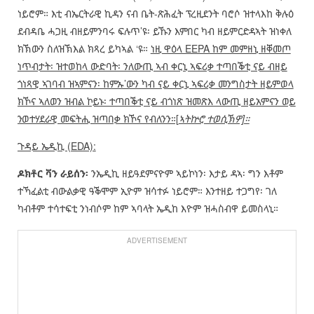
ነይሮም። እቲ ብኤርትራዊ ኪዳን ናብ ቤት-ጽሕፈት ፕረዚደንት ባሮሶ ዝተላእከ ቅሉዕ
ደብዳቤ ሓጋዚ ብዘይምንባሩ ፍሉጥ’ዩ፡ ይኹን እምበር ካብ ዘይምርድዳኣት ዝነቀለ
ክኽውን ስለዝኽእል ክጻረ ይካኣል ‘ዩ።
ነዚ ዋዕላ EEPA ከም መምዘኒ ዘቐመጦ
ነጥብታት፡ ዝተወከላ ውድባት፡ ንለውጢ ኣብ ቀርኒ ኣፍሪቃ ተጣበቕቲ ናይ ብዘይ
ጎነጻዊ ኣገባብ ዝኣምናን፡ ከምኡ’ውን ካብ ናይ ቀርኒ ኣፍሪቃ መንግስታት ዘይምወላ
ክኾና ኣለወን ዝብል ኮይኑ፡ ተጣበቕቲ ናይ ብጎነጽ ዝመጽእ ላውጢ ዘይአምናን ወይ
ንወተሃደራዊ መፍትሒ ዝጣበቃ ክኾና የብለንን።[
ኣትኵሮ ተወሲኽዎ]።
ጉዳይ ኤዲኪ (EDA):
ዶክቶር ቫን ራይሰን፡
ንኤዲኪ ዘይዓደምናዮም ኣይኮነን፡ እታይ ዳኣ፡ ግን እቶም
ተኻፈልቲ ብውልቃዊ ዓቕሞም ኢዮም ዝሳተፉ ነይሮም። እንተዘይ ተጋግየ፡ ገለ
ካብቶም ተሳተፍቲ ንነብሶም ከም ኣባላት ኤዲከ እዮም ዝሓስብዋ ይመስላኒ።
ADVERTISEMENT