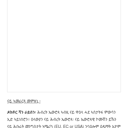
ናይ ኣመራርጻ መምዘኒ ፡
ዶክቶር ቫን ራይሰን፡
ሕብረት ኤውሮጳ
ኣብዚ ናይ ዋዕላ ሓደ ኣሰታትፋ ምውሳን
ኢድ ኣይነበሮን። ዕላውያን ናይ ሕብረት ኤውሮጳ፡ ናይ ኤውሮጳዊ ኮሙሽን ይኹን
ናይ ሕቡራት መንግስታት ኣሜሪካ (EU, EC or USA) ንባዕሎም ዕዱማት ኢዮም