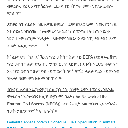
ብውልቃዊ ደረጃ እንተተኻፊሎም EEPA ነቲ ዝኽተሎ መምዘኒ ሸለል ይብሎ
ማለት ‘ዩ?
ዶክቶር ቫን ራይሰን፡
ነዚ ሕቶ’ዚ ክምልስ ቅድም ክንጸር ኣለዎ። ኣብዚ ሸንኽ’ዚ
እቲ ብፍላይ ዝገርመኒ፡ “ኵሎም ኣባላት ኤዲኪ ብመንግስታት ቀርኒ ኣፍሪቃ
ዝሕገዙ እሞ ዕጡቓት ኣሃዱታት ዘለውዎም” ዝበልካዮ ጭብጢ ድዩ ድዩ ኵሎም
ኣባላት ኤዲኪ ድዮም…….?
ክትፈልጥዎም ከም እትኽእሉ “ናይ ውከሳ ጉጅለ” ናይ EEPA (እቲ ቀንዲ ሽሞም
“ናይ ውከሳ ጉጅለ” ድኣምበር “ታስክ ፎርስ” ኣይኮነን) አባላት NECS ዘለዎ ‘ዩ።
እዚ “ናይ ውከሳ ጉጅለ” ካብ ዘይጥርኑፋት ሰባት ምዃን ሓሊፉ ካልእ ዘይኮኑ ኣብ
ዝሓለፉ ዓመት ምስ EEPA ዝነጠፈ ‘ዮ።
ብጉዳይ ሓድሽ ኣኤርትራዊ “ታስክ ፎርስ” ነቲ ንነዊሕ እዋን ተመስሪቱ ዝጸንሔ
ምትእስሳር ኤርትራውያን ሲቪካውያን ማሕበራት (
the Network of the
Eritrean Civil Society (NECS)),
ምስ ሕብረት ኤውሮጳ’ውን ናይ ምስራሕ
ተመኩሮ ዘለዎ ንምትካእ ዝምልከት።
General Sebhat Ephrem’s Schedule Fuels Speculation In Asmara