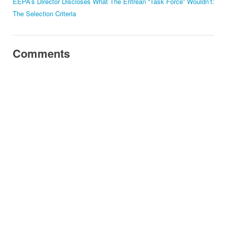
EEPA’s Director Discloses What The Eritrean “Task Force” Wouldn’t:
The Selection Criteria
Comments