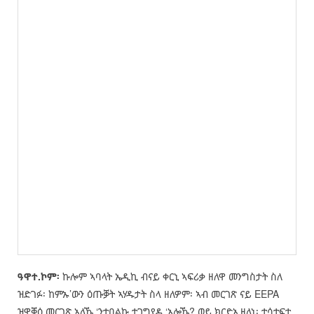
ዓዋተ.ኮም፡
ኩሎም ኣባላት ኤዲኪ ብናይ ቀርኒ ኣፍሪቃ ዘለዋ መንግስታት ስለ
ዝድገፉ፡ ከምኡ’ውን ዕጡቓት ኣሃዱታት ስላ ዘለዎም፡ ኣብ መርገጽ ናይ EEPA
ዝዋቓዕ መርገጽ ኣለኹ ‘ንተበልኩ ተጋግየዶ ‘አሎኹ? ወይ ክርድኦ ዘለኒ፡ ተሳተፍቲ