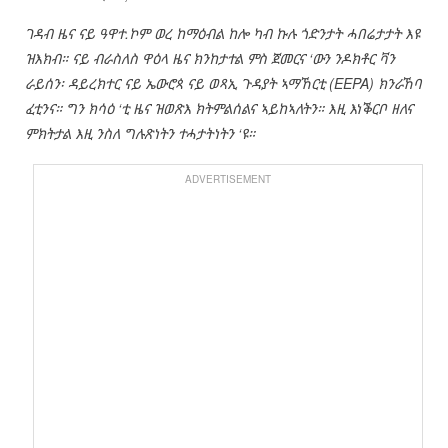
ገዳብ ዜና ናይ ዓዋተ.ኮም ወረ ከማዕብል ከሎ ካብ ኩሉ ጎድንታት ሓበሬታታት እዩ
ዝእክብ። ናይ ብራስለስ ዋዕላ ዜና ክንከታተል ምስ ጀመርና ‘ውን ንዶክቶር ቫን
ራይሰን፡ ዳይረክተር ናይ ኤውሮጳ ናይ ወጻኢ ጉዳያት ኣማኸርቲ (EEPA) ክንራኸባ
ፈቲንና። ግን ክሳዕ ‘ቲ ዜና ዝወጽእ ክትምልሰልና ኣይከኣለትን። እዚ እነቕርቦ ዘለና
ምክትታል እዚ ንስለ ግሉጽነትን ተሓታትነትን ‘ዩ።
ADVERTISEMENT