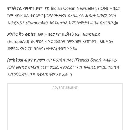
ምክትታል ብዓዋተ.ኮም፡
ናይ Indian Ocean Newsletter, (ION) ሓበሬታ
ከም ዘይቅኑዕዶ ተብልዮ? [
ION
ንEEPA ብኣካል ናይ ሕብረት ኤውሮጳ ዝኾነ
ኤውሮኤይድ (EuropeAid) ዝባሃል ትካል ከምዝተመወለ ሓቢሩ ስለ ዝነበረ
]።
ዶክቶር ቫን ራይሰን፡
እወ ሓበሬታኦም
ዘይቅኑዕ ኢዩ። ኤውሮኤይድ
(EuropeAid) ነዚ ዋዕላ’ዚ ኣይመወሎን ከምኡ’ውን ኣየበገሶን። እዚ ዋዕላ
ብምሉኡ ናትና ናይ ባዕልና (EEPA) ተበግሶ ኢዩ።
[
ምክትታል ብዓዋተ.ኮም፡
ካብ ፍራንሲስ ሶለር (Francis Soler) ሓላፊ ናይ
ION
መብርሂ ጠሊብና ነርና። መልሲ ፍራንሲስ፡ “ምስ ዝሓበርኒ ምንጪ ተወኪሰ
ኣብ ዝቐልጠፈ ጊዜ ከፍልጠኩም ኢየ ኢሉ።”]
ADVERTISEMENT