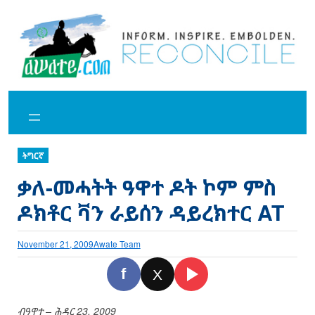
Skip
to
content
ትግርኛ
ቃለ-መሓትት ዓዋተ ዶት ኮም ምስ
ዶክቶር ቫን ራይሰን ዳይረክተር AT
November 21, 2009
Awate Team
f
X
ብዓዋተ – ሕዳር 23, 2009