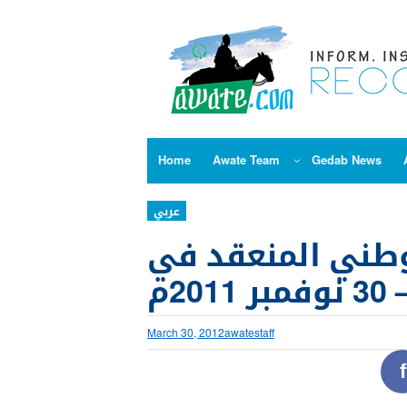
Skip
to
content
Home
Awate Team
Gedab News
عربي
لوطني المنعقد في
March 30, 2012
awatestaff
f