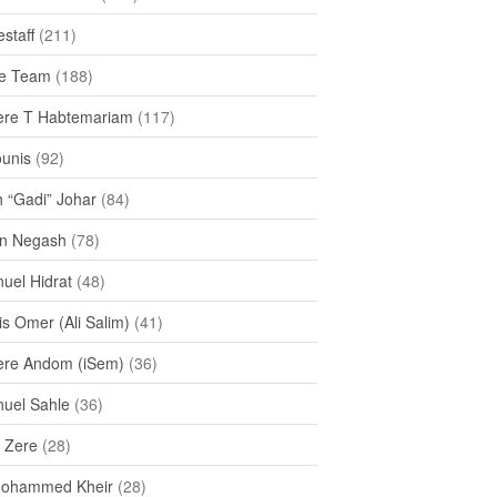
staff
(211)
e Team
(188)
re T Habtemariam
(117)
ounis
(92)
h “Gadi” Johar
(84)
n Negash
(78)
uel Hidrat
(48)
s Omer (Ali Salim)
(41)
re Andom (iSem)
(36)
uel Sahle
(36)
u Zere
(28)
Mohammed Kheir
(28)