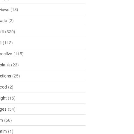
views
(13)
ate
(2)
rit
(329)
l
(112)
pective
(115)
tblank
(23)
ctions
(25)
feed
(2)
ight
(15)
ges
(54)
rn
(56)
atim
(1)