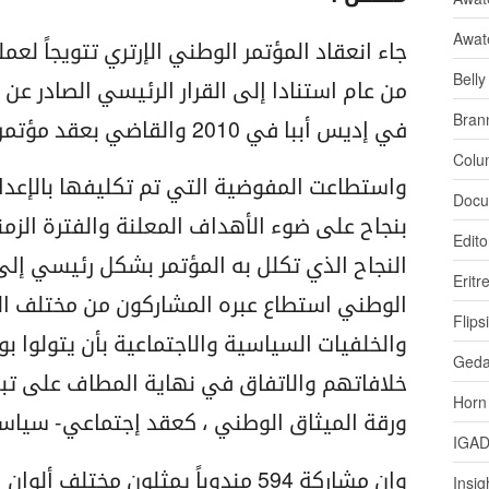
Awat
جاء انعقاد المؤتمر الوطني الإرتري تتويجاً لع
Bell
من عام استنادا إلى القرار الرئيسي الصادر عن
Bran
في إديس أببا في 2010 والقاضي بعقد مؤتمر وطني شامل .
Colu
واستطاعت المفوضية التي تم تكليفها بالإعداد
Docu
بنجاح على ضوء الأهداف المعلنة والفترة الزم
Edito
النجاح الذي تكلل به المؤتمر بشكل رئيسي إلى 
Eritr
الوطني استطاع عبره المشاركون من مختلف الفئ
Flips
والخلفيات السياسية والاجتماعية بأن يتولوا
Ged
خلافاتهم والاتفاق في نهاية المطاف على تب
Horn
ورقة الميثاق الوطني ، كعقد إجتماعي- سياس
IGA
وإن مشاركة 594 مندوباً يمثلون مخت
Insig