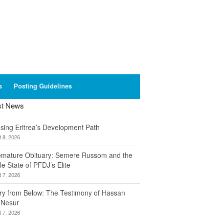
s
Posting Guidelines
st News
sing Eritrea’s Development Path
 8, 2026
emature Obituary: Semere Russom and the
le State of PFDJ’s Elite
 7, 2026
ory from Below: The Testimony of Hassan
 Nesur
 7, 2026