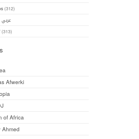
os
(312)
عربي
35)
ኛ
(313)
s
rea
as Afwerki
opia
DJ
 of Africa
y Ahmed