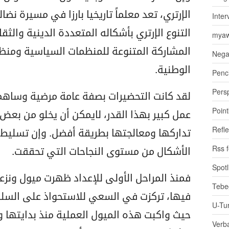
الإرتري، تعد معلماً تاريخيا بارزا في مسيرة نضال
Inter
التنوع الإرتري بأشكاله المتعددة الدينية والث
myaw
المشاركة المتنوعة للمنظمات السياسية ومنظ
Nega
الوطنية.
Penci
Pers
لقد كانت التحضيرات بصفة عامة مرضية وساهمت 
Poin
عمل كبير بهذا القدر، لايمكن أن يخلو من بعض 
Refle
تداركها ومعالجتها بطريقة أفضل. وإن تسليط 
Rss 
الأشكال من مستوى النجاحات التي تحققت.
Spotl
فمنذ المراحل الأولى للإعداد ظهرت ميول ونز
Tebe
فيها، تركزت في السعي للاستحواذ على السلط
U-Tu
حيث واكبت هذه الميول العملية منذ بدايتها وأ
Verb