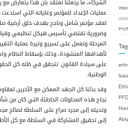
الشركاء، ما يجعلنا نعتقد بأن هذا يتعارض مع
Vide
عمليات الإعداد للمؤتمر وغاياته التي استدعت
(2
لعقد مؤتمر شامل وناجح بهدف خلق أرضية صلبة 
ትግር
وضرورية تقتضي تأسيس هيكل تنظيمي وقياد
المرحلة وتعمل على تسريع وتيرة عملية التغيي
Tag
لأهدافها المنشودة، وذلك بإسقاط النظام وا
على سيادة القانون تتحقق في ظله كل الحقو
erit
الوطنية.
Isai
Ethi
وقد بذلنا كل الجهد الممكن مع الآخرين لمقاوم
PF
نجاح هذه المحاولات الخاطئة التي كان من شأن
Horn
وتحيله إلى مجرد صراع على السلطة لصالح مجم
Abi
إلى تحقيق المشاركة في السلطة مع كل الأطر