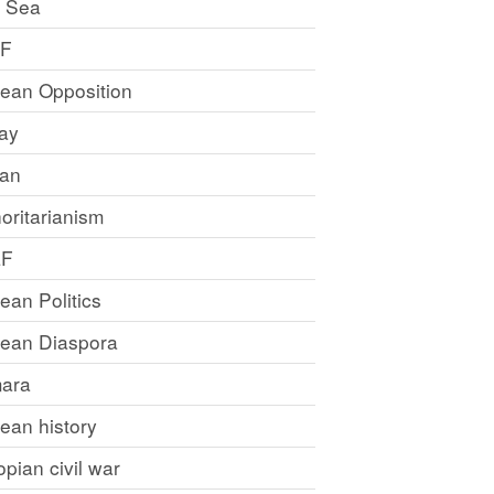
 Sea
LF
rean Opposition
ray
an
oritarianism
LF
rean Politics
trean Diaspora
ara
rean history
opian civil war