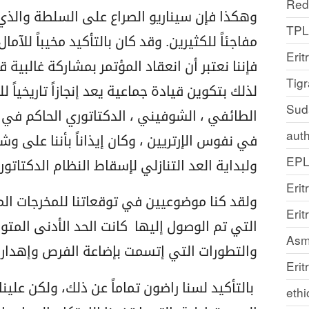
Red
وهكذا فإن سيناريو الصراع على السلطة والذي ت
TP
مفاجئاً للكثيرين. وقد كان بالتأكيد مخيباً للآما
Erit
فإننا نعتبر أن انعقاد المؤتمر بمشاركة غالبية 
Tig
لذلك بتكوين قيادة جماعية يعد إنجازاً تاريخياً ل
Sud
الطائفي ، الشوفيني ، الدكتاتوري الحاكم في أس
auth
في نفوس الإرتريين ، وكان إيذاناً بأننا على و
EP
ولبداية العد التنازلي لإسقاط النظام الدكتاتور
Erit
ولقد كنا موضوعيين في توقعاتنا للمخرجات المر
Eri
التي تم الوصول إليها كانت الحد الأدنى المت
Asm
والتطورات التي إتسمت بإضاعة الفرص وإهدار ا
Erit
بالتأكيد لسنا راضون تماماً عن ذلك، ولكن علينا
ethi