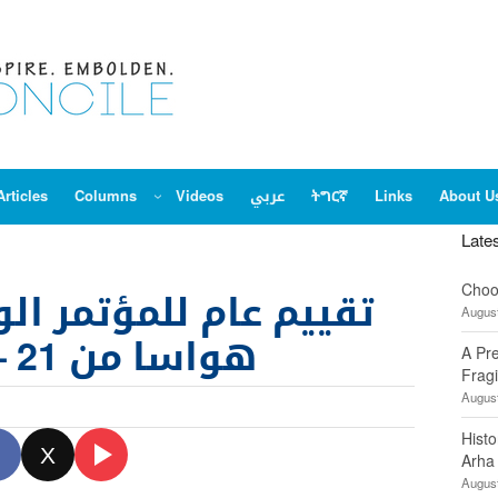
About U
Links
ትግርኛ
عربي
Videos
Columns
Articles
Late
Choo
تقييم عام للمؤتمر ا
August
هواسا من 21 – 30 نوفمبر 2011م
A Pr
Fragi
August
Hist
X
Arha
August