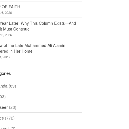
 OF FAITH
 6, 2026
Year Later: Why This Column Exists—And
It Must Continue
 2, 2026
w of the Late Mohammed Ali Alamin
ered in Her Home
8, 2026
gories
ahda
(89)
03)
seer
(23)
les
(772)
 poll
(3)