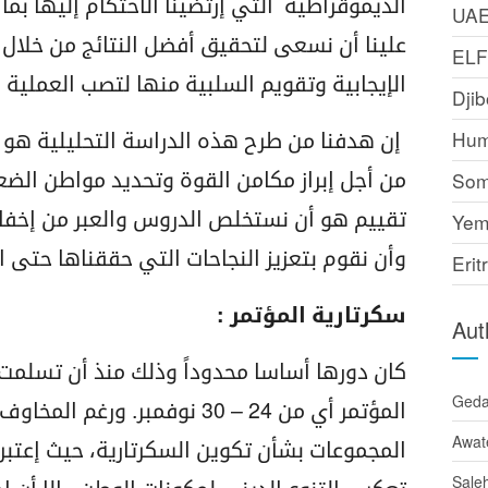
الديموقراطية التي إرتضينا الاحتكام إليها بما
UA
علينا أن نسعى لتحقيق أفضل النتائج من خلال 
EL
الإيجابية وتقويم السلبية منها لتصب العملية
Djib
إن هدفنا من طرح هذه الدراسة التحليلية هو أ
Hum
من أجل إبراز مكامن القوة وتحديد مواطن ال
Som
تقييم هو أن نستخلص الدروس والعبر من إخفاقا
Yem
وأن نقوم بتعزيز النجاحات التي حققناها حتى ال
Erit
سكرتارية المؤتمر :
Aut
كان دورها أساسا محدوداً وذلك منذ أن تسلم
Ged
المؤتمر أي من 24 – 30 نوفمبر. 
Awat
المجموعات بشأن تكوين السكرتارية، حيث إعتبر
Sale