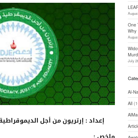
LEAP
August
One 
Why 
August
Wido
Murd
July 2
Cate
Al-N
All
(1
AlMa
إعداد : إرتريون من أجل الديموقراطية
Artic
ملخص :
Awate