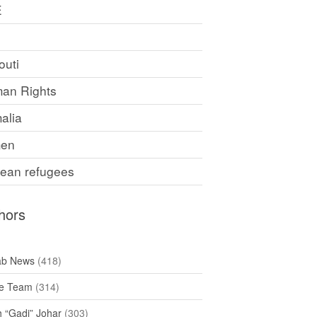
E
F
outi
an Rights
alia
en
rean refugees
hors
ab News
(418)
e Team
(314)
h “Gadi” Johar
(303)