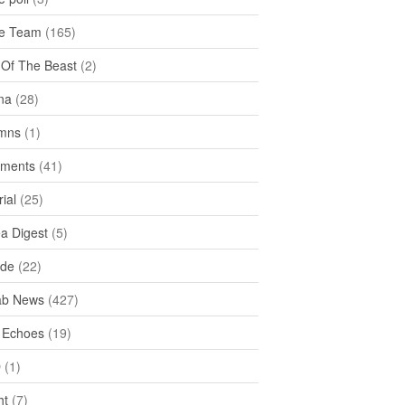
e Team
(165)
y Of The Beast
(2)
na
(28)
mns
(1)
ments
(41)
rial
(25)
ea Digest
(5)
ide
(22)
ab News
(427)
 Echoes
(19)
D
(1)
ht
(7)