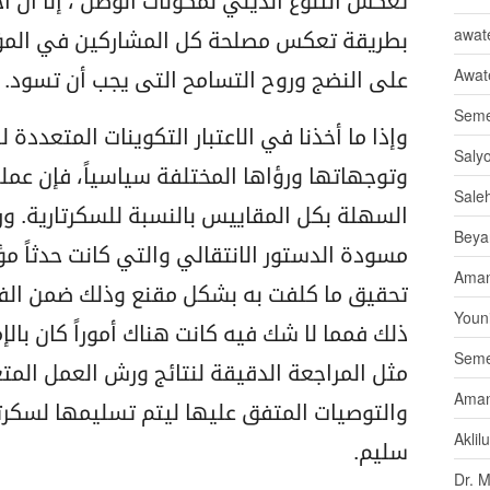
تعكس التنوع الديني لمكونات الوطن ، إلا أن اخ
awate
بطريقة تعكس مصلحة كل المشاركين في المؤتمر
Awat
على النضج وروح التسامح التى يجب أن تسود.
Seme
وإذا ما أخذنا في الاعتبار التكوينات المتعددة
Saly
وتوجهاتها ورؤاها المختلفة سياسياً، فإن عملي
Sale
السهلة بكل المقاييس بالنسبة للسكرتارية. ور
Beya
مسودة الدستور الانتقالي والتي كانت حدثاً مؤس
Aman
تحقيق ما كلفت به بشكل مقنع وذلك ضمن الفتر
Youni
ذلك فمما لا شك فيه كانت هناك أموراً كان بال
Seme
مثل المراجعة الدقيقة لنتائج ورش العمل المتع
Aman
والتوصيات المتفق عليها ليتم تسليمها لسكر
Aklil
سليم.
Dr. 