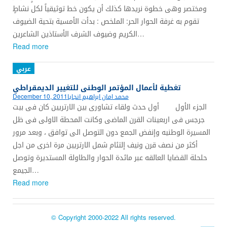
ومختصر وهى خطوة نريدها كذلك أن يكون خط توثيقياً لكل نشاطٍ
تقوم به غرفة الحوار الحر: الملخص : بدأت الأمسية بتحية الضيوف
الكريم وضيوف الشرف الأستاذين الشاعرين…
Read more
عربي
تغطية لأعمال المؤتمر الوطنى للتغيير الديمقراطي
محمد امان ابراهيم انجابا
December 10, 2011
الجزء الأول أول حدث ولقاء تشاورى بين الارتريين كان فى بيت
جرجس فى اربعينات القرن الماضى وكانت المحطة الاولى فى ظل
المسيرة الوطنيه وإنفض الجمع دون التوصل الى توافق ، وبعد مرور
أكثر من نصف قرن ونيف إلتئام شمل الارتريين مرة اخرى من اجل
حلحلة القضايا العالقه عبر مائدة الحوار والطاولة المستديرة وتوصل
الجيمع…
Read more
© Copyright 2000-2022 All rights reserved.