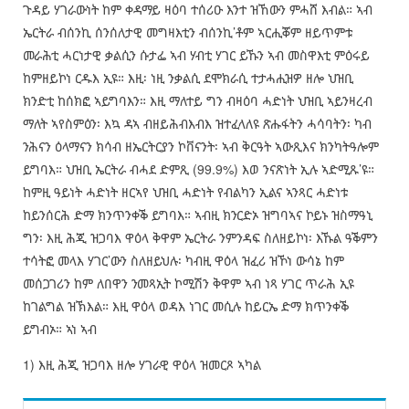
ጉዳይ ሃገራውነት ከም ቀዳማይ ዛዕባ ተሰሪዑ እንተ ዝኸውን ምሓሸ እብል። ኣብ
ኤርትራ ብሰንኪ ሰንሰለታዊ መግዛእቲን ብሰንኪ’ቶም ኣርሒቖም ዘይጥምቱ
መራሕቲ ሓርነታዊ ቃልሲን ሱታፌ ኣብ ሃብቲ ሃገር ይኹን ኣብ መስዋእቲ ምዕሩይ
ከምዘይኮነ ርዱእ ኢዩ። እዚ፡ ነዚ ንቃልሲ ደሞክራሲ ተታሓሒዝዎ ዘሎ ህዝቢ
ክንድቲ ከሰክፎ ኣይግባእን። እዚ ማለተይ ግን ብዛዕባ ሓድነት ህዝቢ ኣይንዛረብ
ማለት ኣየስምዕን፡ እኳ ዳኣ ብዘይሕብእብእ ዝተፈላለዩ ጽሑፋትን ሓሳባትን፡ ካብ
ንሕናን ዕላማናን ክሳብ ዘኤርትርያን ኮቨናንት፡ ኣብ ቅርዓት ኣውጺእና ክንካትዓሎም
ይግባእ። ህዝቢ ኤርትራ ብሓደ ድምጺ (99.9%) እወ ንናጽነት ኢሉ ኣድሚጹ’ዩ።
ከምዚ ዓይነት ሓድነት ዘርኣየ ህዝቢ ሓድነት የብልካን ኢልና ኣንጻር ሓድነቱ
ከይንሰርሕ ድማ ክንጥንቀቕ ይግባእ። ኣብዚ ክንርድኦ ዝግባኣና ኮይኑ ዝስማዓኒ
ግን፡ እዚ ሕጂ ዝጋባእ ዋዕላ ቅዋም ኤርትራ ንምንዳፍ ስለዘይኮነ፡ እኹል ዓቕምን
ተሳትፎ መላእ ሃገር’ውን ስለዘይህሉ፡ ካብዚ ዋዕላ ዝፈሪ ዝኾነ ውሳኔ ከም
መሰጋገሪን ከም ለበዋን ንመጻኢት ኮሚሽን ቅዋም ኣብ ነጻ ሃገር ጥራሕ ኢዩ
ከገልግል ዝኽእል። እዚ ዋዕላ ወዳእ ነገር መሲሉ ከይርኤ ድማ ክጥንቀቕ
ይግብኦ። ኣነ ኣብ
1) እዚ ሕጂ ዝጋባእ ዘሎ ሃገራዊ ዋዕላ ዝመርጾ ኣካል