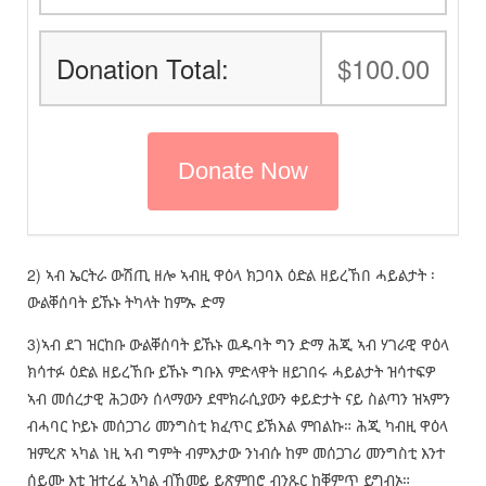
Donation Total:
$100.00
2) ኣብ ኤርትራ ውሽጢ ዘሎ ኣብዚ ዋዕላ ክጋባእ ዕድል ዘይረኸበ ሓይልታት ፡
ውልቐሰባት ይኹኑ ትካላት ከምኡ ድማ
3)ኣብ ደገ ዝርከቡ ውልቐሰባት ይኹኑ ዉዱባት ግን ድማ ሕጂ ኣብ ሃገራዊ ዋዕላ
ክሳተፉ ዕድል ዘይረኸቡ ይኹኑ ግቡእ ምድላዋት ዘይገበሩ ሓይልታት ዝሳተፍዎ
ኣብ መሰረታዊ ሕጋውን ሰላማውን ደሞክራሲያውን ቀይድታት ናይ ስልጣን ዝኣምን
ብሓባር ኮይኑ መሰጋገሪ መንግስቲ ክፈጥር ይኽእል ምበልኩ። ሕጂ ካብዚ ዋዕላ
ዝምረጽ ኣካል ነዚ ኣብ ግምት ብምእታው ንነብሱ ከም መሰጋገሪ መንግስቲ እንተ
ሰይሙ እቲ ዝተረፈ ኣካል ብኸመይ ይጽምበሮ ብንጹር ከቐምጥ ይግብኦ።