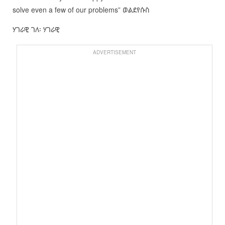
solve even a few of our problems” ወልደየሱስ
ሃገራዊ ገለ፡ ሃገራዊ
ADVERTISEMENT