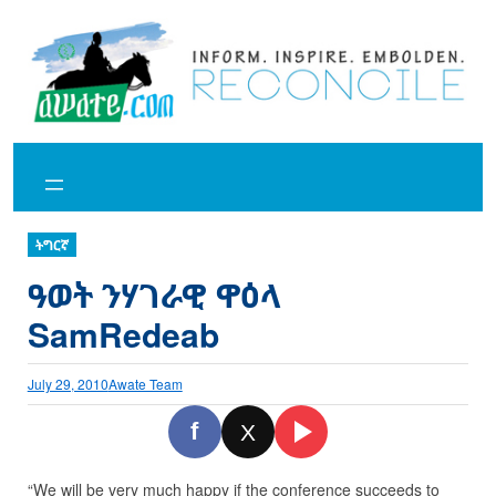
Skip
to
content
ትግርኛ
ዓወት ንሃገራዊ ዋዕላ
SamRedeab
July 29, 2010
Awate Team
f
X
“We will be very much happy if the conference succeeds to