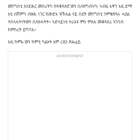
መንግስቲ እንድሕር መስሪትካ ክትቆጻጸሮ’ውን ስለዝግብኣካ፡ ኣብዚ እዋን እዚ ድማ
እቲ ብሽምካ ብዙሕ ነገር ክውድእ ዝኽእል ናይ ስደት መንግስቲ ንምቁጽጻሩ ሓያል
ተበላሓትነትውን ስለዝሓትት። ኣድላይነቱ ተራእዩ ምስ ምሉእ መቆጻጸሪ ኣገባብ
ክምስረት ይግባእ።
እዚ ከምኡ’ውን ከምቲ ካልኦት እሞ ረዚን ጽሑፈይ
ADVERTISEMENT