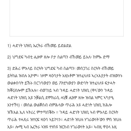
1) ሓድነት ህዝቢ ኤርትራ ብኸመይ ይድልድል
2) ህግደፍ ካብቲ ሒዙዎ ዘሎ ቦታ ስልጣን ብኸመይ ይእለ፡ ከምኡ ድማ
3) ድሕሪ ምእላይ ስርዓት ህግደፍ ካብ ስልጣን፡ መሰጋገሪ ስርዓት ብኸመይ
ይትከል ዝብሉ ኢዮም። ነዞም ዛዕባታት እዚኣቶም ዝተፈላለዩ ኣረኣእያታት ብዝውንኑ
ውልቀሰባት ይኹኑ በርገሳውያን ወይ ፖለቲካውያን ውድባት ዝተፈላለዩ ፍታሓት
ክቐርብሎም ይኽእሉ። ብወገነይ ኣብ ጉዳይ ሓድነት ህዝቢ (ዋላ’ውን ጉዳይ
ሓድነት ህዝቢ ኢዩ ንቓልሲ ደሞክራሲ ሓኒቑ ሒዝዎ ዘሎ ዝብል ኣምር ኣካታዒ
እንተኾነ) ፡ መሰል ውልቐሰብ ብምሕላው ጥራሕ እዩ ሓድነት ህዝቢ ክሕሎ
ዝኽእል ኢለ ኣትሪረ ምተጣበቕኩ ። ጉዳይ ሓድነት ህዝቢ ኣብ ምእላይ ስርዓት
ጥራሕ ተሓጺሩ ዝተርፍ ዛዕባ ኣይኮነን። ሓድነት ዝህሉ ሃገራውነት’ውን ምስ ዝህሉ
ኢዩ። ሎሚ ኣብ ኤርትራ ኣዝዩ ተሃስዩ ዝርከብ ሃገራውነት ኢዩ። ኣብዚ ዋዕላ እዚ