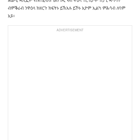
ሕልሚ ሓሊፎም ብዝተፈላለየ መንገዲ ኣብ ዋዕላ ተረኺቦም በታኒ ሓሳባት
ብምቕራብ ንዋዕላ ክዘርጉ ክፍትኑ ይኽእሉ ይኾኑ ኢዮም ኢልካ ምሕሳብ ለባም
ኢዩ።
ADVERTISEMENT