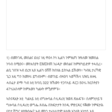
1) ብመንገዲ መሰልና ደሊና ነዚ ዋዕላ ኮነ ኢልካ ንምዝራግ ዝዓለመ ዝመስል
ንባብ ሰሚዕና። መንእሰያት EMDHR ንራዲዮ መሰልና ከምዘካይድዎ ተሓቢረ።
ልቢ ጎበዝ ኣብ ደረቱ ኢዩ ኢልካ ዕሽሽ ክበሃል ይከኣል ይኽውን። ካብዚ ታሪኻዊ
ጌጋ እዚ ግን ክመሃሩ ይግብኦም። ብወገነይ ብዛዕባ ኣወኻኽላ ህዝቢ ዘሎኒ
ሓበሬታ ድማ፡ ካብ እቲ ከባቢ 322 ዝኸውን ተጋባኣይ ዳርጋ 50% ክርስትያን
47%እስላም ከምእውን ካልኦት ምዃኖም’ዩ።
ኣሰናዳኢት እቲ ካልኣይ እቲ ብግሎባል ሶሊዳሪቲ ዝወጸ ጽሑፍ’ዩ። ስለምንታይ’ዩ
ግሎባል ሶሊዳሪቲ ወግሔ ጸብሔ ስክፍታታት ክንዲ ምድርዳር ዓቕሙ ንምፍታሕ
ናይቲ ሽግር ዘየውዕሎ? ኣብ መንጎ ተፈላሊዮም ዘለው ኣካላት እንታይ ኢዩ