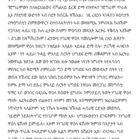
ፕሮግራምውን ስለዘይህልወና ብኻልኣይ ደረጃ ድማ ብዝተሓተ ፕሮግራም ጥራሕ
ኢዩ ፖለቲካዊ ውድባት ኣብ ስደት ክሰርሕ ዝኽእል። ነዚ ረዚንን ኣገዳስን ዛዕባታት
ብትዕግስቲን ብምጽውዋርን ብተበላሓትነትን ኣብ መዛዘሚኡ ንምብጻሕ ኩሉኹም
ተጋባእቲ ሓደራ ናይ ኩሉ ፈታው ሰላምን ምዕባለን መጻኢት ኤርትራ ትቕበሉ ኣለኹም
። ደጊመ ከዘኻኽረኩም ! ፈተውቲ ሃገራዊ ዋዕላ ተመሲሎም ነዚ ረዚን ሕቶታት
መዝሚዞም ዋዕላ ክዘርጉ ንዝደልዩ፡ ኣለልዩ፡ ኣይፋል ድማ በሉ። ታሪኻዊ ሓላፍነት
ኢዩሞ ፡ ሃየ ሓደራ! ጉዳይ ምእላይ ስርዓት ህግደፍ ድማ፡ ብቐዳምነት ኣብ ኤርትራ
ንመዋእል ዝጸንሐ ሕጅ’ውን ዝገዝእ ዘሎ ንውልቀ ነጻነት ዝግብት ኣተሓሳስባ
ምስዓር ኣብ ቅድሚት ብምስራዕ፡ ግን ድማ ህግደፍ ኣብ መወዳእታ ሰዓት ነቲ
መስሉ ከኽብር ደው ዝበለ ህዝቢ ከይዕምጾ ኩሉ ምድላዋት ንግበር ምበልኩ።
ከምኡ ድማ ኣብ ድሕሪ ምእላይ ስርዓት ህግደፍ ንዝህሉ መሰጋገሪ መንግስቲ፡
ዓማር ኣቦ ወንበር ሰዴህኤ ዋዕላ ክዕወት ይግብኦ፡ ንምንታይሲ ዓወት ሃገራዊ ዋዕላ
ማለት፡ ኤርትራውያን ብልዙብን ለባምን መንገዲ ዘሰማምዕዎምን ዝፈላልይዎምን
ነጥብታት ኣለልዮም፡ እቲ ንኹሉ ክሓቁፍ ዝኽእል ሓባራዊ ርድኢት መወከሲ
ገይሮም ንድሕነት ሃገር ተበጊሶም ማለት ኢዩ። ህግደፋውያንን ደገፍቶምን፡ ንሃገራዊ
ዋዕላ ፍሽለት ይምነይሉ። እዞም ንሃገራዊ ዋዕላ ፍሽለት ዝምነዩ ባእታታት ኣብ
ትምኒት ጥራሕ ተሓጺሮም ኣለው ኢልካ ምእማን ዕሸልነት ኢዩ። ብኣንጻሩ፡ ካብ