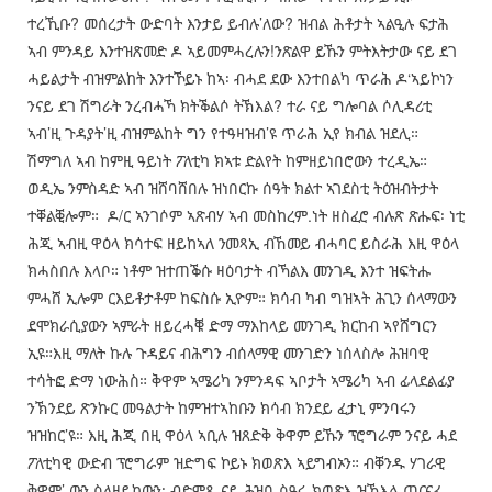
ተረኺቡ? መሰረታት ውድባት እንታይ ይብሉ’ለው? ዝብል ሕቶታት ኣልዒሉ ፍታሕ
ኣብ ምንዳይ እንተዝጽመድ ዶ ኣይመምሓረሉን!ንጽልዋ ይኹን ምትእትታው ናይ ደገ
ሓይልታት ብዝምልከት እንተኾይኑ ከኣ፡ ብሓደ ደው እንተበልካ ጥራሕ ዶ‘ኣይኮነን
ንናይ ደገ ሽግራት ንረብሓኻ ክትቕልሶ ትኽእል? ተራ ናይ ግሎባል ሶሊዳሪቲ
ኣብ’ዚ ጉዳያት’ዚ ብዝምልከት ግን የተዓዛዝብ’ዩ ጥራሕ ኢየ ክብል ዝደሊ።
ሽማግለ ኣብ ከምዚ ዓይነት ፖለቲካ ክኣቱ ድልየት ከምዘይነበሮውን ተረዲኤ።
ወዲኤ ንምስዳድ ኣብ ዝሸባሸበሉ ዝነበርኩ ሰዓት ክልተ ኣገደስቲ ትዕዝብትታት
ተቐልቒሎም። ዶ/ር ኣንገሶም ኣጽብሃ ኣብ መስከረም.ነት ዘስፈሮ ብሉጽ ጽሑፍ፡ ነቲ
ሕጂ ኣብዚ ዋዕላ ክሳተፍ ዘይከኣለ ንመጻኢ ብኸመይ ብሓባር ይስራሕ እዚ ዋዕላ
ክሓስበሉ እላቦ። ነቶም ዝተጠቕሱ ዛዕባታት ብኻልእ መንገዲ እንተ ዝፍትሑ
ምሓሸ ኢሎም ርእይቶታቶም ከፍስሱ ኢዮም። ክሳብ ካብ ግዝኣት ሕጊን ሰላማውን
ደሞክራሲያውን ኣምራት ዘይረሓቑ ድማ ማእከላይ መንገዲ ክርከብ ኣየሸግርን
ኢዩ።እዚ ማለት ኩሉ ጉዳይና ብሕግን ብሰላማዊ መንገድን ነሰላስሎ ሕዝባዊ
ተሳትፎ ድማ ነውሕስ። ቅዋም ኣሜሪካ ንምንዳፍ ኣቦታት ኣሜሪካ ኣብ ፊላደልፊያ
ንኽንደይ ጽንኩር መዓልታት ከምዝተኣከቡን ክሳብ ክንደይ ፈታኒ ምንባሩን
ዝዝከር’ዩ። እዚ ሕጂ በዚ ዋዕላ ኣቢሉ ዝጸድቅ ቅዋም ይኹን ፕሮግራም ንናይ ሓደ
ፖለቲካዊ ውድብ ፕሮግራም ዝድግፍ ኮይኑ ክወጽእ ኣይግብኦን። ብቐንዱ ሃገራዊ
ቅዋም’ ውን ስለዘይከውን፡ ብድምጺ ናይ ሕዝቢ ስዒሩ ክወጽእ ዝኽእል ጠርናፊ